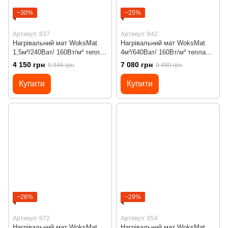
−30%
−25%
Артикул: 837
Артикул: 842
Нагрівальний мат WoksMat
Нагрівальний мат WoksMat
1,5м²/240Ват/ 160Вт/м² тепла
4м²/640Ват/ 160Вт/м² тепла
підлога під плитку з
підлога під плитку з
4 150 грн
7 080 грн
5 946 грн
9 480 грн
програмованим
програмованим
терморегулятором Х55
терморегулятором Х55
Купити
Купити
−26%
−29%
Артикул: 872
Артикул: 854
Нагрівальний мат WoksMat
Нагрівальний мат WoksMat