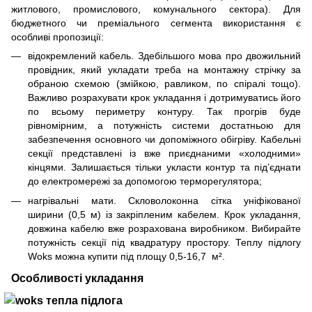
житлового, промислового, комунального сектора). Для
бюджетного чи преміального сегмента використання є
особливі пропозиції:
відокремлений кабель. Здебільшого мова про двожильний
провідник, який укладати треба на монтажну стрічку за
обраною схемою (змійкою, равликом, по спіралі тощо).
Важливо розрахувати крок укладання і дотримуватись його
по всьому периметру контуру. Так прогрів буде
рівномірним, а потужність системи достатньою для
забезпечення основного чи допоміжного обігріву. Кабельні
секції представлені із вже приєднаними «холодними»
кінцями. Залишається тільки укласти контур та під’єднати
до електромережі за допомогою терморегулятора;
нагрівальні мати. Скловолоконна сітка уніфікованої
ширини (0,5 м) із закріпленим кабелем. Крок укладання,
довжина кабелю вже розрахована виробником. Вибирайте
потужність секції під квадратуру простору. Теплу підлогу
Woks можна купити під площу 0,5-16,7 м².
Особливості укладання