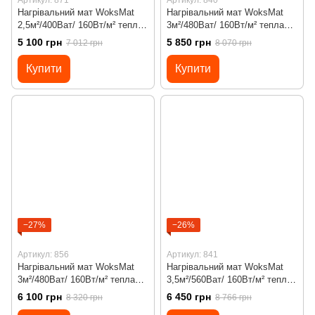
Нагрівальний мат WoksMat
Нагрівальний мат WoksMat
2,5м²/400Ват/ 160Вт/м² тепла
3м²/480Ват/ 160Вт/м² тепла
підлога під плитку з
підлога під плитку з
5 100 грн
5 850 грн
7 012 грн
8 070 грн
програмованим
програмованим
терморегулятором Х45
терморегулятором Х55
Купити
Купити
−27%
−26%
Артикул: 856
Артикул: 841
Нагрівальний мат WoksMat
Нагрівальний мат WoksMat
3м²/480Ват/ 160Вт/м² тепла
3,5м²/560Ват/ 160Вт/м² тепла
підлога під плитку з
підлога під плитку з
6 100 грн
6 450 грн
8 320 грн
8 766 грн
програмованим
програмованим