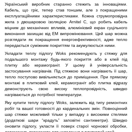
Український виробник старанно стежить за інноваціями.
Кабель, що гріє, тепер став тоншим, але з покращеними
експлуатаційними характеристиками. Кожна струмопровідна
жила з двошаровою ізоляцією Arnitel С, що робить кабель
міцним до механічних впливів, алюмінієвий екран суцільного
виконання захищає від ЕМ випромінювання. Цей шар можна
розглядати як покращення енергоефективності, адже тепло
передається суміжним покриттям та акумулюється ними.
Укладати теплу підлогу Woks рекомендують у стяжку для
подальшого монтажу будь-якого покриття або в клей під
плитку або керамограніт. У цьому й універсальність
застосування нагрівачів. Під стяжкою вони нагрівають її шар,
тепло поступово вивільняється до приміщення. При прямому
монтажі в плитковий клей, керамограніт або плитка відразу
демонструють свою високу теплопровідність, швидко
нагріваються до потрібної температури.
Яку купити теплу підлогу Woks, залежить від типу ремонтних
робіт та вашої готовності до кардинальних змін. Повноцінний
шар стяжки можливий тільки у випадку з високими стелями
(додаткові шари “крадуть” заповітні сантиметри). Швидко
оновити підлогу, укласти її поверх старої чорнової обробки,