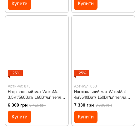
терморегулятором Х65 Wi-Fi
терморегулятором Х55
Купити
Купити
−25%
−25%
Артикул: 873
Артикул: 858
Нагрівальний мат WoksMat
Нагрівальний мат WoksMat
3,5м²/560Ват/ 160Вт/м² тепла
4м²/640Ват/ 160Вт/м² тепла
підлога під плитку з
підлога під плитку з
6 300 грн
7 330 грн
8 416 грн
9 730 грн
програмованим
програмованим
терморегулятором Х45
терморегулятором Х65 Wi-Fi
Купити
Купити