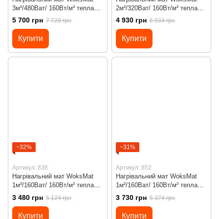
3м²/480Ват/ 160Вт/м² тепла
2м²/320Ват/ 160Вт/м² тепла
підлога під плитку з
підлога під плитку з
5 700 грн
4 930 грн
7 720 грн
6 934 грн
програмованим
програмованим
терморегулятором Х45
терморегулятором Х65 Wi-Fi
Купити
Купити
−32%
−31%
Артикул: 836
Артикул: 852
Нагрівальний мат WoksMat
Нагрівальний мат WoksMat
1м²/160Ват/ 160Вт/м² тепла
1м²/160Ват/ 160Вт/м² тепла
підлога під плитку з
підлога під плитку з
3 480 грн
3 730 грн
5 124 грн
5 374 грн
програмованим
програмованим
терморегулятором Х55
терморегулятором Х65 Wi-Fi
Купити
Купити