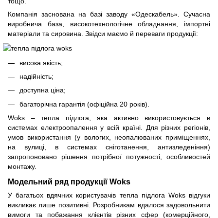
тощо.
Компанія заснована на базі заводу «Одескабель». Сучасна
виробнича база, високотехнологічне обладнання, імпортні
матеріали та сировина. Звідси маємо й переваги продукції:
висока якість;
надійність;
доступна ціна;
багаторічна гарантія (офіційна 20 років).
Woks – тепла підлога, яка активно використовується в
системах електроопалення у всій країні. Для різних регіонів,
умов використання (у вологих, неопалюваних приміщеннях,
на вулиці, в системах сніготанення, антизледеніння)
запропоновано рішення потрібної потужності, особливостей
монтажу.
Модельний ряд продукції Woks
У багатьох вдячних користувачів тепла підлога Woks відгуки
викликає лише позитивні. Розробникам вдалося задовольнити
вимоги та побажання клієнтів різних сфер (комерційного,