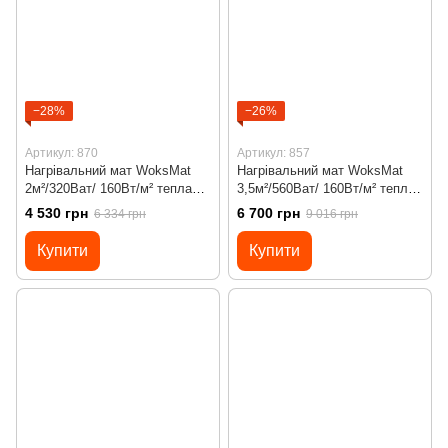
−28%
−26%
Артикул: 870
Артикул: 857
Нагрівальний мат WoksMat
Нагрівальний мат WoksMat
2м²/320Ват/ 160Вт/м² тепла
3,5м²/560Ват/ 160Вт/м² тепла
підлога під плитку з
підлога під плитку з
4 530 грн
6 700 грн
6 334 грн
9 016 грн
програмованим
програмованим
терморегулятором Х45
терморегулятором Х65 Wi-Fi
Купити
Купити