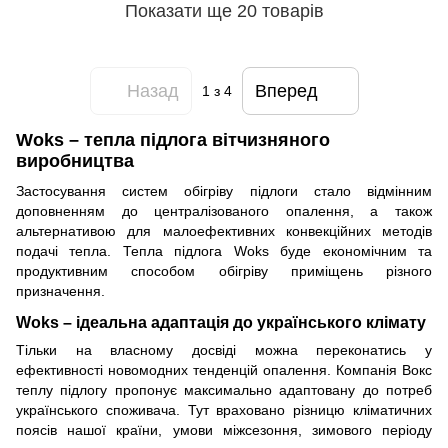
Показати ще 20 товарів
Назад
Вперед
1
з 4
Woks – тепла підлога вітчизняного
виробництва
Застосування систем обігріву підлоги стало відмінним
доповненням до централізованого опалення, а також
альтернативою для малоефективних конвекційних методів
подачі тепла. Тепла підлога Woks буде економічним та
продуктивним способом обігріву приміщень різного
призначення.
Woks – ідеальна адаптація до українського клімату
Тільки на власному досвіді можна переконатись у
ефективності новомодних тенденцій опалення. Компанія Вокс
теплу підлогу пропонує максимально адаптовану до потреб
українського споживача. Тут враховано різницю кліматичних
поясів нашої країни, умови міжсезоння, зимового періоду