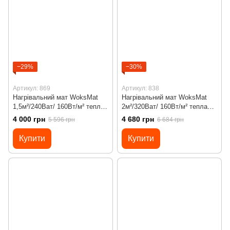
−29%
−30%
Артикул: 869
Артикул: 838
Нагрівальний мат WoksMat
Нагрівальний мат WoksMat
1,5м²/240Ват/ 160Вт/м² тепла
2м²/320Ват/ 160Вт/м² тепла
підлога під плитку з
підлога під плитку з
4 000 грн
4 680 грн
5 596 грн
6 684 грн
програмованим
програмованим
терморегулятором Х45
терморегулятором Х55
Купити
Купити