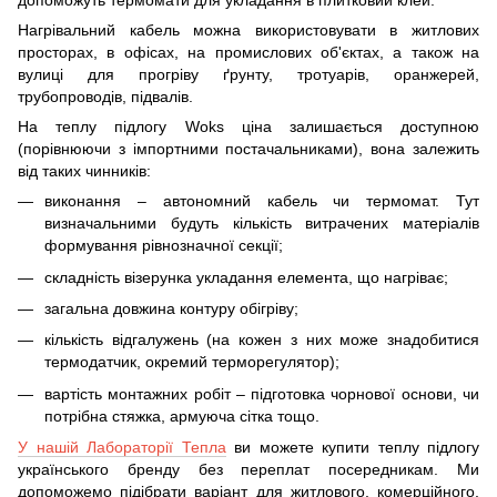
допоможуть термомати для укладання в плитковий клей.
Нагрівальний кабель можна використовувати в житлових
просторах, в офісах, на промислових об'єктах, а також на
вулиці для прогріву ґрунту, тротуарів, оранжерей,
трубопроводів, підвалів.
На теплу підлогу Woks ціна залишається доступною
(порівнюючи з імпортними постачальниками), вона залежить
від таких чинників:
виконання – автономний кабель чи термомат. Тут
визначальними будуть кількість витрачених матеріалів
формування рівнозначної секції;
складність візерунка укладання елемента, що нагріває;
загальна довжина контуру обігріву;
кількість відгалужень (на кожен з них може знадобитися
термодатчик, окремий терморегулятор);
вартість монтажних робіт – підготовка чорнової основи, чи
потрібна стяжка, армуюча сітка тощо.
У нашій Лабораторії Тепла
ви можете купити теплу підлогу
українського бренду без переплат посередникам. Ми
допоможемо підібрати варіант для житлового, комерційного,