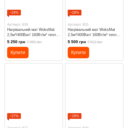
−29%
−28%
Артикул: 839
Артикул: 855
Нагрівальний мат WoksMat
Нагрівальний мат WoksMat
2,5м²/400Ват/ 160Вт/м² тепла
2,5м²/400Ват/ 160Вт/м² тепла
підлога під плитку з
підлога під плитку з
5 250 грн
5 500 грн
7 362 грн
7 612 грн
програмованим
програмованим
терморегулятором Х55
терморегулятором Х65 Wi-Fi
Купити
Купити
−27%
−28%
Артикул: 871
Артикул: 840