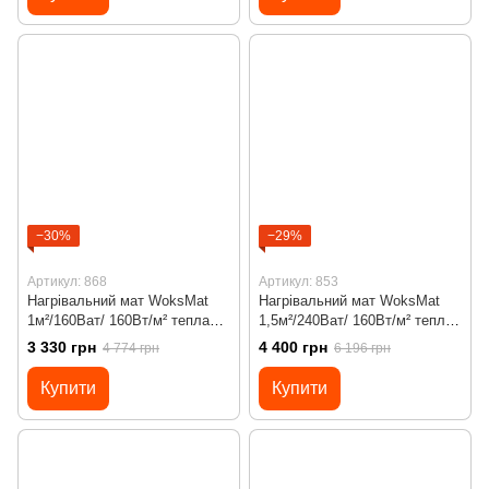
−30%
−29%
Артикул: 868
Артикул: 853
Нагрівальний мат WoksMat
Нагрівальний мат WoksMat
1м²/160Ват/ 160Вт/м² тепла
1,5м²/240Ват/ 160Вт/м² тепла
підлога під плитку з
підлога під плитку з
3 330 грн
4 400 грн
4 774 грн
6 196 грн
програмованим
програмованим
терморегулятором Х45
терморегулятором Х65 Wi-Fi
Купити
Купити