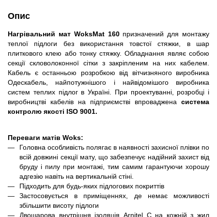
Опис
Нагрівальний мат WoksMat 160
призначений для монтажу
теплої підлоги без використання товстої стяжки, в шар
плиткового клею або тонку стяжку. Обладнання являє собою
секції скловолоконно
ї
сітки з закріпленим на них кабелем.
Кабель є останньою розробкою від вітчизняного виробника
Одескабель, найпотужнішого і
най
відом
іш
ого виробника
систем теплих підлог в Україні. При проектуванні, розробці і
виробництві кабелів на підприємстві впроваджена
система
контролю якості ISO 9001.
Переваги матів Woks:
Головна особливість полягає в наявності захисної плівки по
всій довжині секції мату, що забезпечує надійний захист від
бруду і пилу при монтажі, тим самим гарантуючи хорошу
адгезію навіть на вертикальній стіні.
Підходить для будь-яких підлогових покриттів
Застосовується в приміщеннях, де немає можливості
збільшити висоту підлоги
Двошарова внутрішня ізоляція Arnitel С на кожній з жил