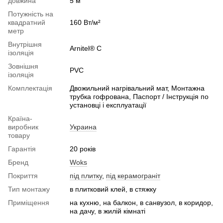
довжина
5 м
Потужність на
квадратний
160 Вт/м²
метр
Внутрішня
Arnitel® С
ізоляція
Зовнішня
PVС
ізоляція
Комплектація
Двожильний нагрівальний мат, Монтажна
трубка гофрована, Паспорт / Інструкція по
установці і експлуатації
Країна-
виробник
Украина
товару
Гарантія
20 років
Бренд
Woks
Покриття
під плитку
,
під керамограніт
Тип монтажу
в плитковий клей, в стяжку
Приміщення
на кухню, на балкон, в санвузол, в коридор,
на дачу, в жилій кімнаті