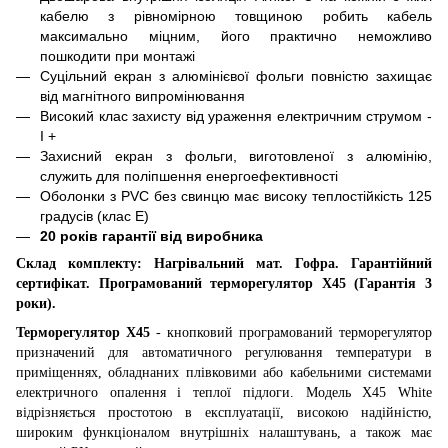
кабелю з рівномірною товщиною робить кабель
максимально міцним, його практично неможливо
пошкодити при монтажі
Суцільний екран з алюмінієвої фольги повністю захищає
від магнітного випромінювання
Високий клас захисту від ураження електричним струмом -
I +
Захисний екран з фольги, виготовленої з алюмінію,
служить для поліпшення енергоефективності
Оболонки з PVC без свинцю має високу теплостійкість 125
градусів (клас Е)
20 років гарантії від виробника
Склад комплекту: Нагрівальний мат. Гофра. Гарантійний
сертифікат.
Програмований терморегулятор
X
45 (Гарантія 3
роки).
Терморегулятор
X
45
- кнопковий програмований терморегулятор
призначений для автоматичного регулювання температури в
приміщеннях, обладнаних плівковими або кабельними системами
електричного опалення і теплої підлоги. Модель X45 White
відрізняється простотою в експлуатації, високою надійністю,
широким функціоналом внутрішніх налаштувань, а також має