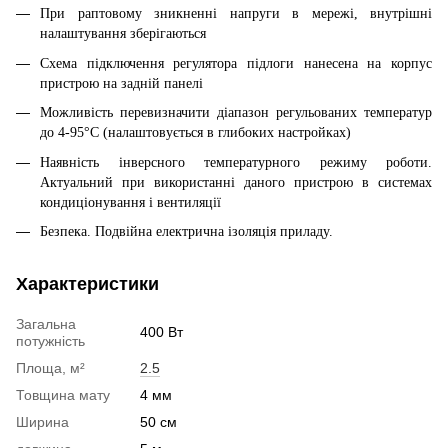
При раптовому зникненні напруги в мережі, внутрішні
налаштування зберігаються
Схема підключення регулятора підлоги нанесена на корпус
пристрою на задній панелі
Можливість перевизначити діапазон регульованих температур
до 4-95°С (налаштовується в глибоких настройках)
Наявність інверсного температурного режиму роботи.
Актуальний при використанні даного пристрою в системах
кондиціонування і вентиляції
Безпека. Подвійна електрична ізоляція приладу.
Характеристики
Загальна
400 Вт
потужність
Площа, м²
2.5
Товщина мату
4 мм
Ширина
50 см