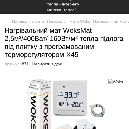
Нагрівальні мати
Нагрівальні мати Woks
Нагрівальний мат 
Нагрівальний мат WoksMat
2,5м²/400Ват/ 160Вт/м² тепла підлога
під плитку з програмованим
терморегулятором Х45
Артикул:
871
Написати відгук