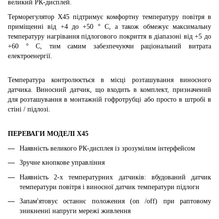
великий РК-дисплей.
Терморегулятор
X
45 підтримує комфортну температуру повітря в
приміщенні від +4 до +50 ° С, а також обмежує максимальну
температуру нагрівання підлогового покриття в діапазоні від +5 до
+60 ° С, тим самим забезпечуючи раціональний витрата
електроенергії.
Температура контролюється в місці розташування виносного
датчика. Виносний датчик, що входить в комплект, призначений
для розташування в монтажній гофротрубці або просто в штробі в
стіні / підлозі.
ПЕРЕВАГИ МОДЕЛІ
X45
Наявність великого РК-дисплея із зрозумілим інтерфейсом
Зручне кнопкове управління
Наявність 2-х температурних датчиків: вбудований датчик
температури повітря і виносної датчик температури підлоги
Запам'ятовує останнє положення (on /off) при раптовому
зникненні напруги мережі живлення