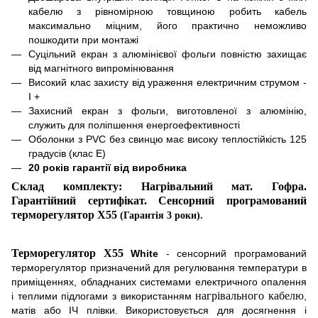
кабелю з рівномірною товщиною робить кабель
максимально міцним, його практично неможливо
пошкодити при монтажі
Суцільний екран з алюмінієвої фольги повністю захищає
від магнітного випромінювання
Високий клас захисту від ураження електричним струмом -
I +
Захисний екран з фольги, виготовленої з алюмінію,
служить для поліпшення енергоефективності
Оболонки з PVC без свинцю має високу теплостійкість 125
градусів (клас Е)
20 років гарантії від виробника
Склад комплекту: Нагрівальний мат. Гофра.
Гарантійний сертифікат. Сенсорн
и
й програмований
терморегулятор
X
55
(Гарантія 3 роки).
Терморегулятор X55
White
- сенсорний програмований
терморегулятор призначений для регулювання температури в
приміщеннях, обладнаних системами електричного опалення
нагрівального кабелю
і теплими підлогами з використанням
,
матів або ІЧ плівки. Використовується для досягнення і