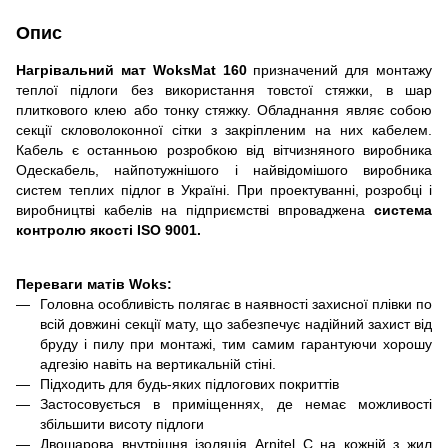
Опис
Нагрівальний мат WoksMat 160
призначений для монтажу
теплої підлоги без використання товстої стяжки, в шар
плиткового клею або тонку стяжку. Обладнання являє собою
секції скловолоконно
ї
сітки з закріпленим на них кабелем.
Кабель є останньою розробкою від вітчизняного виробника
Одескабель, найпотужнішого і
най
відом
іш
ого виробника
систем теплих підлог в Україні. При проектуванні, розробці і
виробництві кабелів на підприємстві впроваджена
система
контролю якості ISO 9001.
Переваги матів Woks:
Головна особливість полягає в наявності захисної плівки по
всій довжині секції мату, що забезпечує надійний захист від
бруду і пилу при монтажі, тим самим гарантуючи хорошу
адгезію навіть на вертикальній стіні.
Підходить для будь-яких підлогових покриттів
Застосовується в приміщеннях, де немає можливості
збільшити висоту підлоги
Двошарова внутрішня ізоляція Arnitel С на кожній з жил