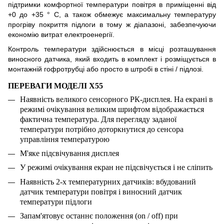
підтримки комфортної температури повітря в приміщенні від
+0 до +35 ° С, а також обмежує максимальну температуру
прогріву покриття підлоги в тому ж діапазоні, забезпечуючи
економію витрат електроенергії.
Контроль температури здійснюється в місці розташування
виносного датчика, який входить в комплект і розміщується в
монтажній гофротрубц
і
або просто в штробі в стіні / підлозі.
ПЕРЕВАГИ МОДЕЛІ
X55
Наявність великого сенсорного РК-дисплея. На екрані в
режимі очікування великим шрифтом відображається
фактична температура. Для перегляду заданої
температури потрібно доторкнутися до сенсора
управління температурою
М'яке підсвічування дисплея
У режимі очікування екран не підсвічується і не сліпить
Наявність 2-х температурних датчиків: вбудований
датчик температури повітря і виносний датчик
температури підлоги
Запам'ятовує останнє положення (on / off) при