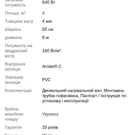
640 Вт
потужність
Площа, м²
4
Товщина мату
4 мм
Ширина
50 см
довжина
8 м
Потужність на
квадратний
160 Вт/м²
метр
Внутрішня
Arnitel® С
ізоляція
Зовнішня
PVС
ізоляція
Комплектація
Двожильний нагрівальний мат, Монтажна
трубка гофрована, Паспорт / Інструкція по
установці і експлуатації
Країна-
виробник
Украина
товару
Гарантія
20 років