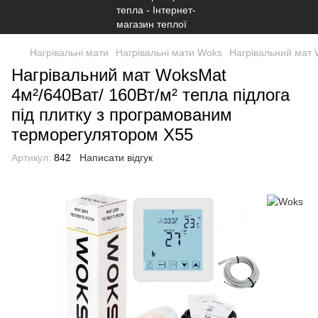
Нагрівальні мати
Нагрівальні мати Woks
Нагрівальний мат 
Нагрівальний мат WoksMat
4м²/640Ват/ 160Вт/м² тепла підлога
під плитку з програмованим
терморегулятором Х55
Артикул:
842
Написати відгук