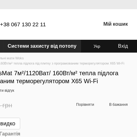
+38 067 130 22 11
Мій кошик
Системи захисту від потопу
Вхід
Укр
льні мати Woks
60Вт/м² тепла підлога під плитку з програмованим терморегулятором Х65 Wi-Fi
Mat 7м²/1120Ват/ 160Вт/м² тепла підлога
ваним терморегулятором Х65 Wi-Fi
и відгук
 грн
Порівняти
В бажання
швидко
Гарантія