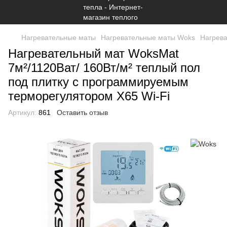
Нагревательные маты
Нагревательные маты Woks
Нагрева
Нагревательный мат WoksMat
7м²/1120Ват/ 160Вт/м² теплый пол
под плитку c программируемым
терморегулятором Х65 Wi-Fi
Артикул:
861
Оставить отзыв