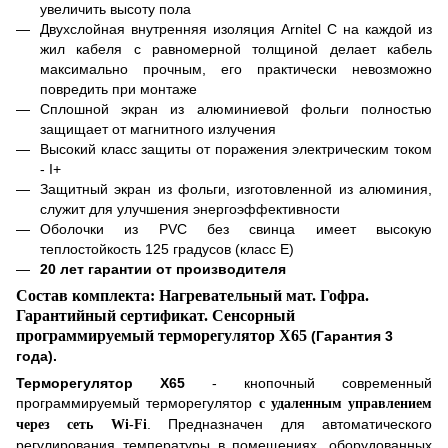
увеличить высоту пола
Д
вухслойная внутренняя изоляция Arnitel С на каждой из
жил кабеля с равномерной толщиной делает кабель
максимально прочным, его практически невозможно
повредить при монтаже
С
плошной экран из алюминиевой фольги полностью
защищает от магнитного излучения
В
ысокий класс защиты от поражения электрическим током
- I+
З
ащитный экран из фольги, изготовленной из алюминия,
служит для улучшения энергоэффективности
О
болочки из PVC без свинца имеет высокую
теплостойкость 125 градусов (класс Е)
20 лет гарантии от производителя
Состав комплекта: Нагревательный мат. Гофра.
Гарантийный сертификат.
Сенсорный
программируемый терморегулятор
X
65
(Гарантия 3
года)
.
Терморегулятор
X
65
-
кнопочный
современный
программируемый терморегулятор
c удаленным управлением
. Предназначен для автоматического
через сеть Wi-Fi
регулирования температуры в помещениях, оборудованных