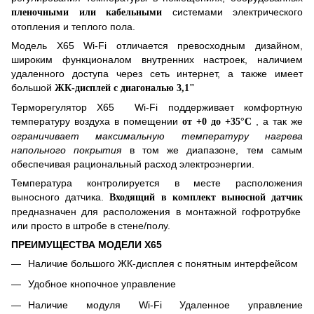
системами электрического
пленочными или кабельными
отопления и теплого пола.
Модель
X
65
Wi-Fi отличается превосходным дизайном,
широким функционалом внутренних настроек, наличием
удаленного доступа через сеть интернет, а также имеет
большой
ЖК-дисплей с диагональю 3,1"
Терморегулятор
X
65
Wi-Fi поддерживает комфортную
температуру воздуха в помещении
, а так же
от +0 до +35°С
ограничивает максимальную температуру нагрева
напольного покрытия
в том же диапазоне, тем самым
обеспечивая рациональный расход электроэнергии.
Температура контролируется в месте расположения
выносного датчика.
Входящий в комплект выносной датчик
предназначен для расположения в монтажной гофротрубке
или просто в штробе в стене/полу.
ПРЕИМУЩЕСТВА МОДЕЛИ
X65
Наличие
большого
ЖК-дисплея с понятным интерфейсом
Удобное кнопочное управление
Наличие модуля Wi-Fi Удаленное управление