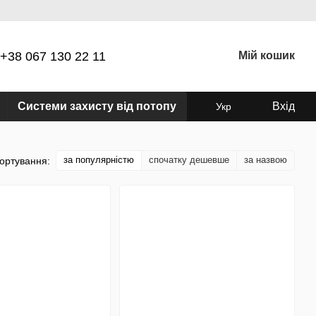
+38 067 130 22 11
Мій кошик
Системи захисту від потопу
Вхід
Укр
за популярністю
спочатку дешевше
за назвою
ортування: