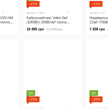
−21%
−21%
1
3
Артикул: 1388
Артикул: 741
YXON HM
Кабельний мат Valmi 5м²
Нагріваль
 тепла
/1000Вт/ 200Вт/м² тепла
3,5м² /700
підлога електрична під плитку
підлога під
10 485 грн
7 258 грн
13 268 грн
з програмованим
програмов
5
терморегулятором X65 wi-fi
терморегул
Хіт
Хіт
−23%
−25%