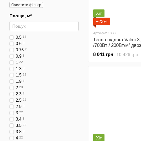
Очистити фільтр
Хіт
Площа, м²
−23%
Артикул: 1338
0.5
18
Тепла підлога Valmi 3
0.6
3
/700Вт / 200Вт/м² дв
0.75
7
нагрівальний мат під 
8 041 грн
10 426 грн
0.9
3
програмованим
терморегулятором X4
1
22
1.3
3
1.5
22
1.9
3
2
23
2.3
3
2.5
22
2.9
3
3
22
3.4
3
3.5
22
3.8
3
Хіт
4
22