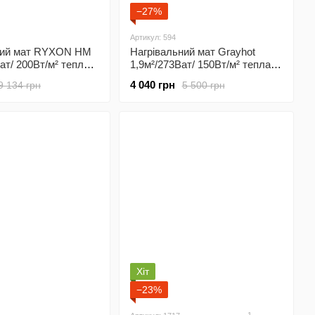
−27%
Артикул: 594
ний мат RYXON HM
Нагрівальний мат Grayhot
Ват/ 200Вт/м² тепла
1,9м²/273Ват/ 150Вт/м² тепла
 плитку з
підлога під плитку з
4 040 грн
9 134 грн
5 500 грн
аним
програмованим
ятором Х65 Wi-Fi
терморегулятором Х65 Wi-Fi
Хіт
−23%