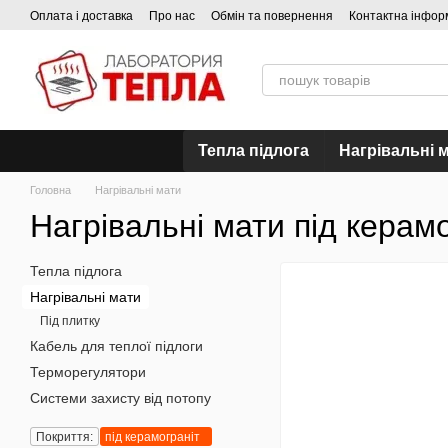
Перейти до основного контенту
Оплата і доставка
Про нас
Обмін та повернення
Контактна інфор
Тепла підлога
Нагрівальні 
Головна
Нагрівальні мати
Нагрівальні мати під керам
Тепла підлога
Нагрівальні мати
Під плитку
Кабель для теплої підлоги
Терморегулятори
Системи захисту від потопу
Покриття:
під керамограніт