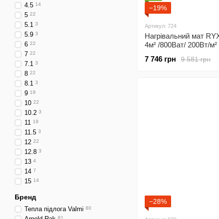
4.5
14
−19%
5
22
5.1
3
Артикул: 724
5.9
3
Нагрівальний мат R
6
22
4м² /800Ват/ 200Вт/м²
підлога під плитку з
7
22
7 746 грн
9 581 грн
програмованим
7.1
3
терморегулятором Х5
8
22
8.1
3
9
19
10
22
10.2
3
11
19
11.5
3
12
22
12.8
3
13
4
14
7
15
14
Бренд
−28%
Тепла підлога Valmi
80
Arnold Rak
81