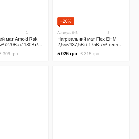
−20%
1
1
Артикул: 643
ий мат Arnold Rak
Нагрівальний мат Flex EHM
м² /270Ват/ 180Вт/м²
2,5м²/437,5Вт/ 175Вт/м² тепла
га під плитку з
підлога під плитку з
5 026 грн
8 309 грн
6 315 грн
аним
програмованим
лятором Х55
терморегулятором Х65 Wi-Fi