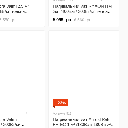
1
Артикул: 1717
га Valmi 2,5 м²
Нагрівальний мат RYXON HM
0Вт/м² тонкий
2м² /400Ват/ 200Вт/м² тепла
бельный мат під
підлога під плитку з
5 068 грн
8 550 грн
6 560 грн
енсорним
програмованим
аним
терморегулятором Х55 чорним
лятором X55 чорний
−23%
1
Артикул: 517
ога Valmi
Нагрівальний мат Arnold Rak
т/ 200Вт/м²
FH-EC 1 м² /180Ват/ 180Вт/м²