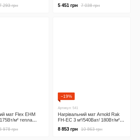
 нагрівальний мат
тепла підлога під плитку з
5 451 грн
7 293 грн
7 038 грн
 з програмованим
програмованим
лятором X45
терморегулятором Х55
−19%
Артикул: 541
ий мат Flex EHM
Нагрівальний мат Arnold Rak
 175Вт/м² тепла
FH-EC 3 м²/540Ват/ 180Вт/м²
 плитку з
тепла підлога під плитку з
8 853 грн
8 978 грн
10 863 грн
аним
програмованим
лятором Х55 чорним
терморегулятором Х65 Wi-Fi