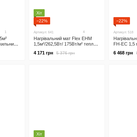
Хіт
−22%
−22%
1
4
Артикул: 641
Артикул: 518
,5м²
Нагрівальний мат Flex EHM
Нагрівальн
ожильний
1,5м²/262,5Вт/ 175Вт/м² тепла
FH-EC 1,5 
плитку з
підлога під плитку з
тепла підло
4 171 грн
6 468 грн
5 376 грн
програмованим
програмов
5
терморегулятором Х65 Wi-Fi
терморегу
Хіт