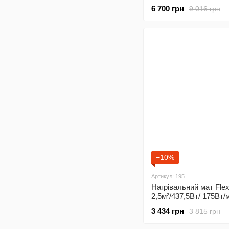
підлога під плитку з
6 700 грн
9 016 грн
програмованим
терморегулятором Х65
−10%
Артикул: 195
Нагрівальний мат Fl
2,5м²/437,5Вт/ 175Вт/
підлога під плитку
3 434 грн
3 815 грн