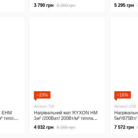
підлога під плитку з
двожильний
3 790 грн
5 295 грн
5 250 грн
програмованим
під плитку
 Wi-Fi
терморегулятором Х55
терморегу
−23%
−16%
Артикул: 718
Артикул: 1705
ex EHM
Нагрівальний мат RYXON HM
Нагрівальн
м² тепла
1м² /200Ват/ 200Вт/м² тепла
5м²/875Вт/
підлога під плитку з
підлога під
4 032 грн
7 572 грн
5 265 грн
програмованим
програмов
терморегулятором Х55
терморегу