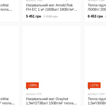
1
Артикул: 1461
Артикул: 1368
ksMat
Нагрівальний мат Arnold Rak
Тепла підло
тепла
FH-EC 1 м² /180Ват/ 180Вт/м²
/500Вт/ 20
тепла підлога під плитку з
гріючий ка
5 451 грн
6 453 грн
7 038 грн
сенсорним програмованим
плитку з с
5
терморегулятором Х55 чорним
програмов
терморегу
−28%
−27%
Артикул: 579
Артикул: 1334
ksMat
Нагрівальний мат Grayhot
Тепла підл
² тепла
1,9м²/273Ват/ 150Вт/м² тепла
1,5м²/300В