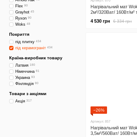
Артикул: 870
Flex
90
Нагрівальний мат Wo
2м²/320Ват/ 160Вт/м² 
Grayhot
45
підлога під плитку з
Ryxon
90
4 530 грн
6 334 грн
програмованим
Woks
48
терморегулятором Х4
Покриття
під плитку
434
під керамограніт
434
Країна-виробник товару
Латвия
180
Німеччина
81
Украина
93
Фінляндія
80
Товари з акціями
Акція
317
−26%
Артикул: 857
Нагрівальний мат Wo
3,5м²/560Ват/ 160Вт/м