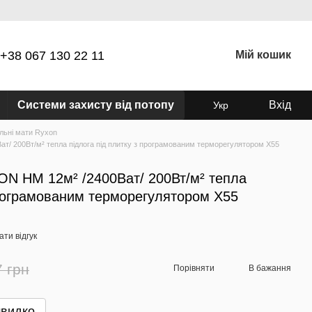
+38 067 130 22 11
Мій кошик
Системи захисту від потопу
Вхід
Укр
льні мати Ryxon
т/ 200Вт/м² тепла підлога під плитку з програмованим терморегулятором Х55
ON HM 12м² /2400Ват/ 200Вт/м² тепла
програмованим терморегулятором Х55
ти відгук
7 грн
Порівняти
В бажання
швидко