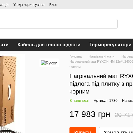
мація
Угода користувача
Блог
мати
Кабель для теплої підлоги
Терморегулятори
Головна
Нагрівальні мати
Нагріва
Нагрівальний мат RYXON HM 12м² /2400Ва
чорним
Нагрівальний мат RYX
підлога під плитку з 
чорним
В наявності
Артикул: 1730
Написа
17 983 грн
20 71
Купити
Замовити 