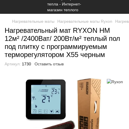
Нагревательные маты
Нагревательные маты Ryxon
Нагрев
Нагревательный мат RYXON HM
12м² /2400Ват/ 200Вт/м² теплый пол
под плитку c программируемым
терморегулятором Х55 черным
Артикул:
1730
Оставить отзыв