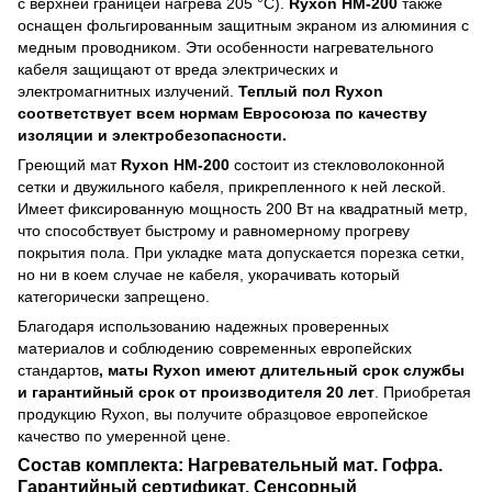
с верхней границей нагрева 205 °C).
Ryxon HM-200
также
оснащен фольгированным защитным экраном из алюминия с
медным проводником. Эти особенности нагревательного
кабеля защищают от вреда электрических и
электромагнитных излучений.
Теплый пол Ryxon
соответствует всем нормам Евросоюза по качеству
изоляции и электробезопасности.
Греющий мат
Ryxon HM-200
состоит из стекловолоконной
сетки и двужильного кабеля, прикрепленного к ней леской.
Имеет фиксированную мощность 200 Вт на квадратный метр,
что способствует быстрому и равномерному прогреву
покрытия пола. При укладке мата допускается порезка сетки,
но ни в коем случае не кабеля, укорачивать который
категорически запрещено.
Благодаря использованию надежных проверенных
материалов и соблюдению современных европейских
стандартов
, маты Ryxon имеют длительный срок службы
и гарантийный срок от производителя 20 лет
. Приобретая
продукцию
Ryxon
, вы получите образцовое европейское
качество по умеренной цене.
Состав комплекта: Нагревательный мат. Гофра.
Гарантийный сертификат. Сенсорный