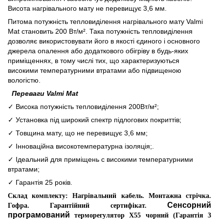
Висота нагрівального мату не перевищує 3,6 мм.
Питома потужність тепловиділення нагрівального мату Valmi
Mat становить 200 Вт/м². Така потужність тепловиділення
дозволяє використовувати його в якості єдиного і основного
джерела опалення або додаткового обігріву в будь-яких
приміщеннях, в тому числі тих, що характеризуються
високими температурними втратами або підвищеною
вологістю.
Переваги Valmi Mat
✓ Висока потужність тепловиділення 200Вт/м²;
✓ Установка під широкий спектр підлогових покриттів;
✓ Товщина мату, що не перевищує 3,6 мм;
✓ Інноваційна високотемпературна ізоляція;.
✓ Ідеальний для приміщень c високими температурними
втратами;
✓ Гарантія 25 років.
Склад комплекту: Нагрівальний кабель. Монтажна стрічка.
Сенсорн
и
й
Гофра. Гарантійний сертифікат.
програмований
терморегулятор
X
5
5 чорний (Гарантія 3