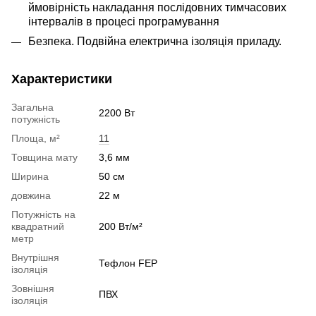
ймовірність накладання послідовних тимчасових
інтервалів в процесі програмування
Безпека. Подвійна електрична ізоляція приладу.
Характеристики
Загальна
2200 Вт
потужність
Площа, м²
11
Товщина мату
3,6 мм
Ширина
50 см
довжина
22 м
Потужність на
квадратний
200 Вт/м²
метр
Внутрішня
Тефлон FEP
ізоляція
Зовнішня
ПВХ
ізоляція