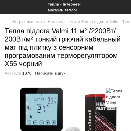
Нагрівальні мати
Нагрівальні мати Тепла підлога Valmi
Тепл
Тепла підлога Valmi 11 м² /2200Вт/
200Вт/м² тонкий гріючий кабельный
мат під плитку з сенсорним
програмованим терморегулятором
X55 чорний
Артикул:
1378
Написати відгук