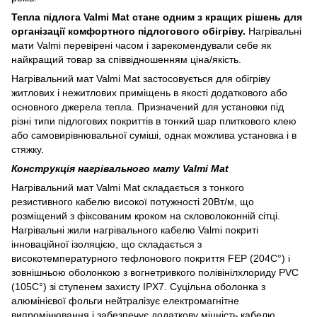
Тепла підлога Valmi Mat стане одним з кращих рішень для
організації комфортного підлогового обігріву.
Нагрівальні
мати Valmi перевірені часом і зарекомендували себе як
найкращий товар за співвідношенням ціна/якість.
Нагрівальний мат Valmi Mat застосовується для обігріву
житлових і нежитлових приміщень в якості додаткового або
основного джерела тепла. Призначений для установки під
різні типи підлогових покриттів в тонкий шар плиткового клею
або самовирівнювальної суміші, однак можлива установка і в
стяжку.
Конструкція нагрівального мату Valmi Mat
Нагрівальний мат Valmi Mat складається з тонкого
резистивного кабелю високої потужності 20Вт/м, що
розміщений з фіксованим кроком на скловолоконній сітці.
Нагрівальні жили нагрівального кабелю Valmi покриті
інноваційної ізоляцією, що складається з
високотемпературного тефлонового покриття FEP (204C°) і
зовнішньою оболонкою з вогнетривкого полівінілхлориду PVC
(105C°) зі ступенем захисту IPX7. Суцільна оболонка з
алюмінієвої фольги нейтралізує електромагнітне
випромінювання і забезпечує додаткову міцність кабелю.