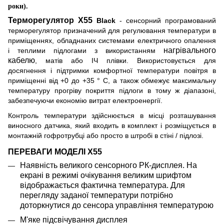
роки).
Терморегулятор X55
Black
- сенсорний програмований
терморегулятор призначений для регулювання температури в
приміщеннях, обладнаних системами електричного опалення
нагрівального
і теплими підлогами з використанням
кабелю
, матів або ІЧ плівки. Використовується для
досягнення і підтримки комфортної температури повітря в
приміщенні від +0 до +35 ° С, а також обмежує максимальну
температуру прогріву покриття підлоги в тому ж діапазоні,
забезпечуючи економію витрат електроенергії.
Контроль температури здійснюється в місці розташування
виносного датчика, який входить в комплект і розміщується в
монтажній гофротрубц
і
або просто в штробі в стіні / підлозі.
ПЕРЕВАГИ МОДЕЛІ
X55
Наявність великого сенсорного РК-дисплея. На
екрані в режимі очікування великим шрифтом
відображається фактична температура. Для
перегляду заданої температури потрібно
доторкнутися до сенсора управління температурою
М'яке підсвічування дисплея