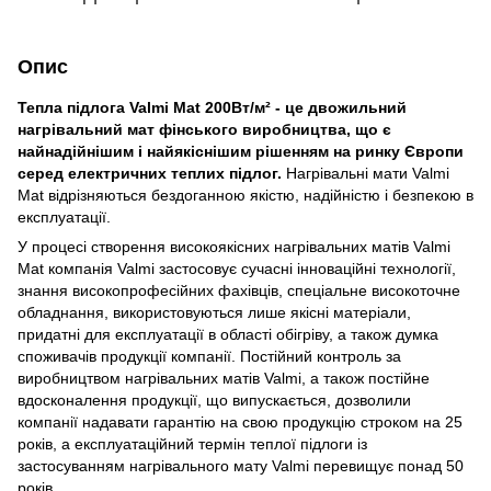
Опис
Тепла підлога Valmi Mat 200Вт/м² - це двожильний
нагрівальний мат фінського виробництва, що є
найнадійнішим і найякіснішим рішенням на ринку Європи
серед електричних теплих підлог.
Нагрівальні мати Valmi
Mat відрізняються бездоганною якістю, надійністю і безпекою в
експлуатації.
У процесі створення високоякісних нагрівальних матів Valmi
Mat компанія Valmi застосовує сучасні інноваційні технології,
знання високопрофесійних фахівців, спеціальне високоточне
обладнання, використовуються лише якісні матеріали,
придатні для експлуатації в області обігріву, а також думка
споживачів продукції компанії. Постійний контроль за
виробництвом нагрівальних матів Valmi, а також постійне
вдосконалення продукції, що випускається, дозволили
компанії надавати гарантію на свою продукцію строком на 25
років, а експлуатаційний термін теплої підлоги із
застосуванням нагрівального мату Valmi перевищує понад 50
років.