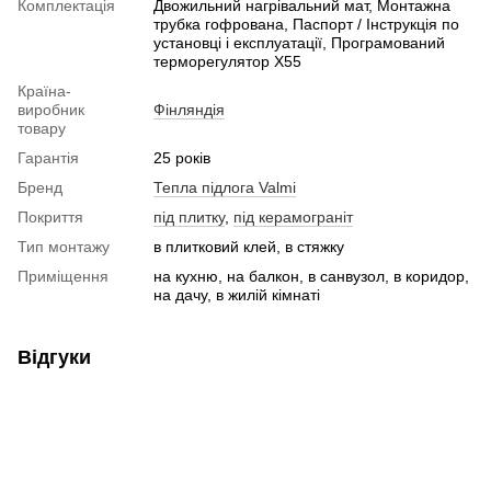
Комплектація
Двожильний нагрівальний мат, Монтажна
трубка гофрована, Паспорт / Інструкція по
установці і експлуатації, Програмований
терморегулятор X55
Країна-
виробник
Фінляндія
товару
Гарантія
25 років
Бренд
Тепла підлога Valmi
Покриття
під плитку
,
під керамограніт
Тип монтажу
в плитковий клей, в стяжку
Приміщення
на кухню, на балкон, в санвузол, в коридор,
на дачу, в жилій кімнаті
Відгуки