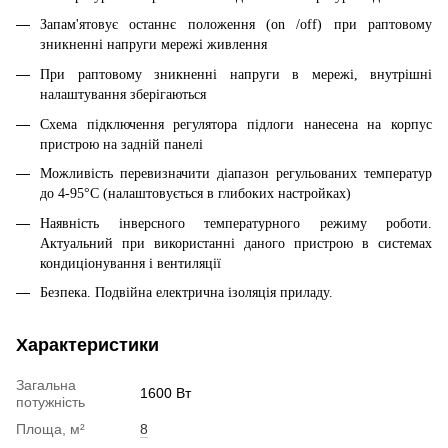
Запам'ятовує останнє положення (on /off) при раптовому
зникненні напруги мережі живлення
При раптовому зникненні напруги в мережі, внутрішні
налаштування зберігаються
Схема підключення регулятора підлоги нанесена на корпус
пристрою на задній панелі
Можливість перевизначити діапазон регульованих температур
до 4-95°С (налаштовується в глибоких настройках)
Наявність інверсного температурного режиму роботи.
Актуальний при використанні даного пристрою в системах
кондиціонування і вентиляції
Безпека. Подвійна електрична ізоляція приладу.
Характеристики
Загальна
1600 Вт
потужність
Площа, м²
8