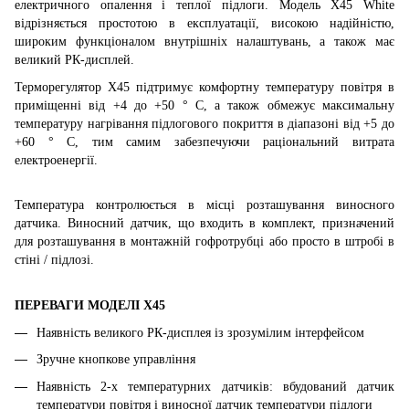
електричного опалення і теплої підлоги. Модель X45 White
відрізняється простотою в експлуатації, високою надійністю,
широким функціоналом внутрішніх налаштувань, а також має
великий РК-дисплей.
Терморегулятор
X
45 підтримує комфортну температуру повітря в
приміщенні від +4 до +50 ° С, а також обмежує максимальну
температуру нагрівання підлогового покриття в діапазоні від +5 до
+60 ° С, тим самим забезпечуючи раціональний витрата
електроенергії.
Температура контролюється в місці розташування виносного
датчика. Виносний датчик, що входить в комплект, призначений
для розташування в монтажній гофротрубці або просто в штробі в
стіні / підлозі.
ПЕРЕВАГИ МОДЕЛІ
X45
Наявність великого РК-дисплея із зрозумілим інтерфейсом
Зручне кнопкове управління
Наявність 2-х температурних датчиків: вбудований датчик
температури повітря і виносної датчик температури підлоги