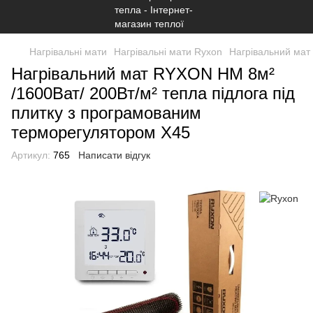
Нагрівальні мати
Нагрівальні мати Ryxon
Нагрівальний мат
Нагрівальний мат RYXON HM 8м²
/1600Ват/ 200Вт/м² тепла підлога під
плитку з програмованим
терморегулятором Х45
Артикул:
765
Написати відгук