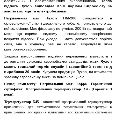
електричних і електромагнітних випромінювань.
Тепла
підлога Ryxon відповідає всім нормам Євросоюзу за
якістю ізоляції та електробезпеки.
Нагрівальний
мат
Ryxon HM-200
складається з
і
скловолоконно
ї
сітки і двожильного кабелю, прикріпленого до
неї волосінню. Має фіксовану потужність 200 Вт на квадратний
метр, що сприяє швидкому і рівномірному прогріванню
покриття підлоги. При укладанні мата допускається порізка
сітки, але в
жодн
ому разі не кабелю, вкорочувати який
категорично заборонено.
Завдяки використанню надійних перевірених матеріалів і
дотримання сучасних європейських стандартів,
мати Ryxon
мають тривалий термін служби і гарантійний термін від
виробника 20 років.
Купуючи продукцію Ryxon, ви отримаєте
зразков
у
європейськ
у
якість за помірною ціною.
Склад комплекту: Нагрівальний мат. Гофра. Гарантійний
сертифікат.
Програмований терморегулятор
X
45 (Гарантія 3
роки).
Терморегулятор
X
45
- кнопковий програмований терморегулятор
призначений для автоматичного регулювання температури в
приміщеннях, обладнаних плівковими або кабельними системами