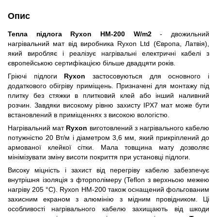
Опис
Тепла підлога Ryxon HM-200 W/m2
- двожильний
нагрівальний мат від виробника Ryxon Ltd (Європа, Латвія),
який виробляє і реалізує нагрівальні електричні кабелі з
європейсько
ю
сертифікацією більше двадцяти років.
Грію
чі
підлоги
Ryxon
застосовуються для основного і
додаткового обігріву приміщень. Призначені для монтажу під
плитку без стяжки в плитковий клей або інший наливний
розчин. Завдяки високому рівню захисту IPX7 мат може бути
встановлений в приміщеннях з високою вологістю.
Нагрівальний мат
Ryxon
виготовлений з
нагрівального
кабелю
потужністю 20 Вт/м і діаметром 3,6 мм, який прикріплений до
армованої клейко
ї
сіт
ки
. Мала товщина мату дозволяє
мінімізувати змін
у
висоти покриття при установці
підлоги
.
Високу міцність і захист від перегріву кабелю забезпечує
внутрішня ізоляція з фторполімер
у
(Teflon з верхньою межею
нагріву 205 °C). Ryxon HM-200 також оснащений фольгованим
захисним екраном з алюмінію з мідним провідником. Ці
особливості нагрівального кабелю захищають від шкоди