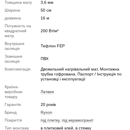
Товщина мату
3,6 мм
Ширина
50 см
довжина
16 м
Потужність на
квадратний
200 Вт/м²
метр
Внутрішня
Тефлон FEP
ізоляція
Зовнішня
ПВХ
ізоляція
Комплектація
Двожильний нагрівальний мат, Монтажна
трубка гофрована, Паспорт / Інструкція по
установці і експлуатації
Країна-
виробник
Латвия
товару
Гарантія
20 років
Бренд
Ryxon
Покриття
під плитку
,
під керамограніт
Тип монтажу
в плитковий клей, в стяжку