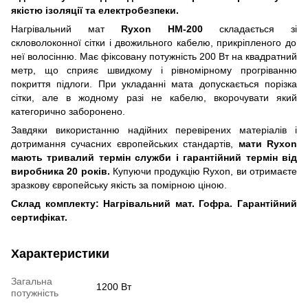
якістю ізоляції та електробезпеки.
Нагрівальний
мат
Ryxon HM-200
складається з
і
скловолоконно
ї
сітки і двожильного кабелю, прикріпленого до
неї волосінню. Має фіксовану потужність 200 Вт на квадратний
метр, що сприяє швидкому і рівномірному прогріванню
покриття підлоги. При укладанні мата допускається порізка
сітки, але в
жодн
ому разі не кабелю, вкорочувати який
категорично заборонено.
Завдяки використанню надійних перевірених матеріалів і
дотримання сучасних європейських стандартів,
мати Ryxon
мають тривалий термін служби і гарантійний термін від
виробника 20 років.
Купуючи продукцію Ryxon, ви отримаєте
зразков
у
європейськ
у
якість за помірною ціною.
Склад комплекту: Нагрівальний мат. Гофра. Гарантійний
сертифікат.
Характеристики
Загальна
1200 Вт
потужність