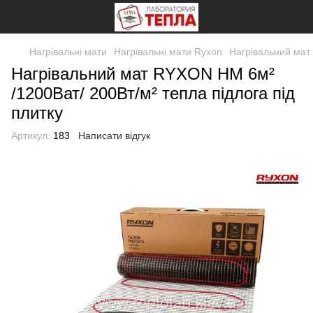
Нагрівальні мати
Нагрівальні мати Ryxon
Нагрівальний мат 
Нагрівальний мат RYXON HM 6м²
/1200Ват/ 200Вт/м² тепла підлога під
плитку
Артикул:
183
Написати відгук