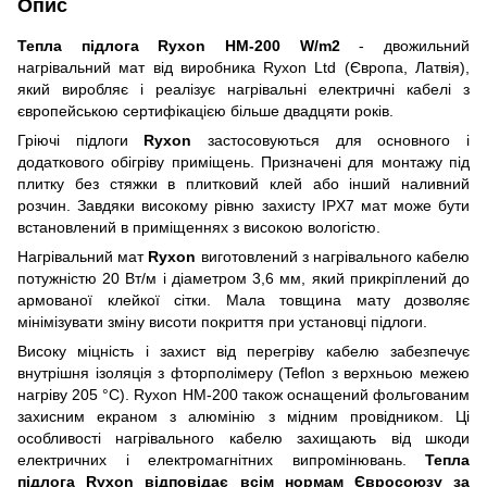
Опис
Тепла підлога Ryxon HM-200 W/m2
- двожильний
нагрівальний мат від виробника Ryxon Ltd (Європа, Латвія),
який виробляє і реалізує нагрівальні електричні кабелі з
європейсько
ю
сертифікацією більше двадцяти років.
Грію
чі
підлоги
Ryxon
застосовуються для основного і
додаткового обігріву приміщень. Призначені для монтажу під
плитку без стяжки в плитковий клей або інший наливний
розчин. Завдяки високому рівню захисту IPX7 мат може бути
встановлений в приміщеннях з високою вологістю.
Нагрівальний мат
Ryxon
виготовлений з
нагрівального
кабелю
потужністю 20 Вт/м і діаметром 3,6 мм, який прикріплений до
армованої клейко
ї
сіт
ки
. Мала товщина мату дозволяє
мінімізувати змін
у
висоти покриття при установці
підлоги
.
Високу міцність і захист від перегріву кабелю забезпечує
внутрішня ізоляція з фторполімер
у
(Teflon з верхньою межею
нагріву 205 °C). Ryxon HM-200 також оснащений фольгованим
захисним екраном з алюмінію з мідним провідником. Ці
особливості нагрівального кабелю захищають від шкоди
електричних і електромагнітних випромінювань.
Тепла
підлога Ryxon відповідає всім нормам Євросоюзу за