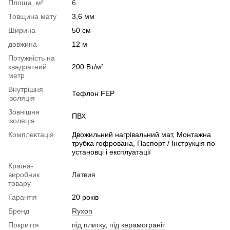
Площа, м²
6
Товщина мату
3,6 мм
Ширина
50 см
довжина
12 м
Потужність на
квадратний
200 Вт/м²
метр
Внутрішня
Тефлон FEP
ізоляція
Зовнішня
ПВХ
ізоляція
Комплектація
Двожильний нагрівальний мат, Монтажна
трубка гофрована, Паспорт / Інструкція по
установці і експлуатації
Країна-
виробник
Латвия
товару
Гарантія
20 років
Бренд
Ryxon
Покриття
під плитку
,
під керамограніт