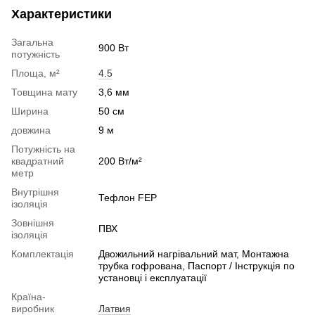
Характеристики
Загальна
900 Вт
потужність
Площа, м²
4.5
Товщина мату
3,6 мм
Ширина
50 см
довжина
9 м
Потужність на
квадратний
200 Вт/м²
метр
Внутрішня
Тефлон FEP
ізоляція
Зовнішня
ПВХ
ізоляція
Комплектація
Двожильний нагрівальний мат, Монтажна
трубка гофрована, Паспорт / Інструкція по
установці і експлуатації
Країна-
виробник
Латвия