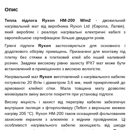
Опис
Тепла підлога Ryxon HM-200 W/m2
- двожильний
нагрівальний мат від виробника Ryxon Ltd (Європа, Латвія),
який виробляє і реалізує нагрівальні електричні кабелі з
європейсько
ю
сертифікацією більше двадцяти років.
Грію
чі
підлоги
Ryxon
застосовуються для основного і
додаткового обігріву приміщень. Призначені для монтажу під
плитку без стяжки в плитковий клей або інший наливний
розчин. Завдяки високому рівню захисту IPX7 мат може бути
встановлений в приміщеннях з високою вологістю.
Нагрівальний мат
Ryxon
виготовлений з
нагрівального
кабелю
потужністю 20 Вт/м і діаметром 3,6 мм, який прикріплений до
армованої клейко
ї
сіт
ки
. Мала товщина мату дозволяє
мінімізувати змін
у
висоти покриття при установці
підлоги
.
Високу міцність і захист від перегріву кабелю забезпечує
внутрішня ізоляція з фторполімер
у
(Teflon з верхньою межею
нагріву 205 °C). Ryxon HM-200 також оснащений фольгованим
захисним екраном з алюмінію з мідним провідником. Ці
особливості нагрівального кабелю захищають від шкоди