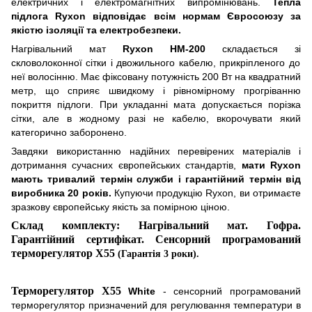
електричних і електромагнітних випромінювань.
Тепла
підлога Ryxon відповідає всім нормам Євросоюзу за
якістю ізоляції та електробезпеки.
Нагрівальний
мат
Ryxon HM-200
складається з
і
скловолоконно
ї
сітки і двожильного кабелю, прикріпленого до
неї волосінню. Має фіксовану потужність 200 Вт на квадратний
метр, що сприяє швидкому і рівномірному прогріванню
покриття підлоги. При укладанні мата допускається порізка
сітки, але в
жодн
ому разі не кабелю, вкорочувати який
категорично заборонено.
Завдяки використанню надійних перевірених матеріалів і
дотримання сучасних європейських стандартів,
мати Ryxon
мають тривалий термін служби і гарантійний термін від
виробника 20 років.
Купуючи продукцію Ryxon, ви отримаєте
зразков
у
європейськ
у
якість за помірною ціною.
Склад комплекту: Нагрівальний мат. Гофра.
Гарантійний сертифікат. Сенсорн
и
й програмований
терморегулятор
X
55
(Гарантія 3 роки).
Терморегулятор X55
White
- сенсорний програмований
терморегулятор призначений для регулювання температури в