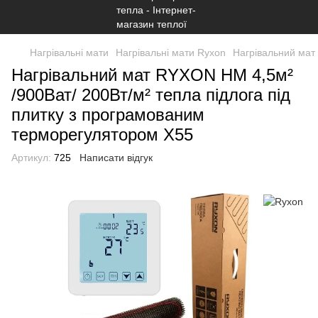
Нагрівальні мати
Нагрівальні мати Ryxon
Нагрівальний мат
Нагрівальний мат RYXON HM 4,5м²
/900Ват/ 200Вт/м² тепла підлога під
плитку з програмованим
терморегулятором Х55
Артикул:
725
Написати відгук