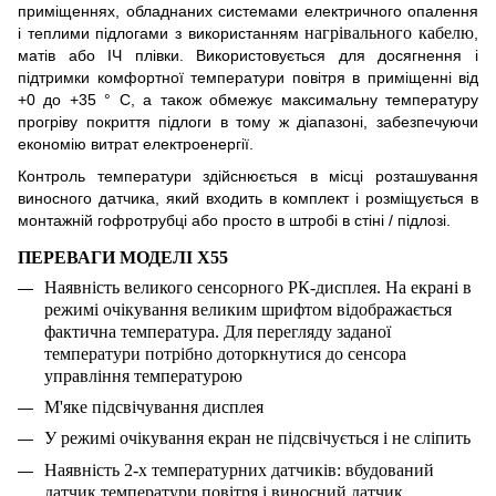
приміщеннях, обладнаних системами електричного опалення
нагрівального кабелю
і теплими підлогами з використанням
,
матів або ІЧ плівки. Використовується для досягнення і
підтримки комфортної температури повітря в приміщенні від
+0 до +35 ° С, а також обмежує максимальну температуру
прогріву покриття підлоги в тому ж діапазоні, забезпечуючи
економію витрат електроенергії.
Контроль температури здійснюється в місці розташування
виносного датчика, який входить в комплект і розміщується в
монтажній гофротрубц
і
або просто в штробі в стіні / підлозі.
ПЕРЕВАГИ МОДЕЛІ
X55
Наявність великого сенсорного РК-дисплея. На екрані в
режимі очікування великим шрифтом відображається
фактична температура. Для перегляду заданої
температури потрібно доторкнутися до сенсора
управління температурою
М'яке підсвічування дисплея
У режимі очікування екран не підсвічується і не сліпить
Наявність 2-х температурних датчиків: вбудований
датчик температури повітря і виносний датчик