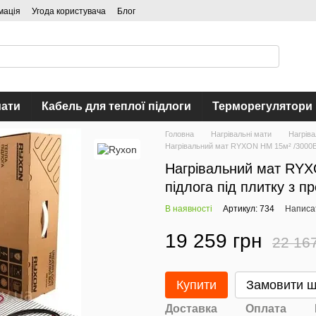
мація
Угода користувача
Блог
мати
Кабель для теплої підлоги
Терморегулятори
Головна
Нагрівальні мати
Нагріва
Нагрівальний мат RYXON HM 15м² /3000Ва
Нагрівальний мат RYX
підлога під плитку з 
В наявності
Артикул: 734
Написат
19 259 грн
22 16
Купити
Замовити 
Доставка
Оплата