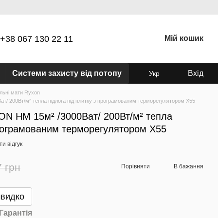
+38 067 130 22 11
Мій кошик
Системи захисту від потопу
Вхід
Укр
льні мати Ryxon
т/ 200Вт/м² тепла підлога під плитку з програмованим терморегулятором Х55
ON HM 15м² /3000Ват/ 200Вт/м² тепла
програмованим терморегулятором Х55
и відгук
7 грн
Порівняти
В бажання
швидко
Гарантія