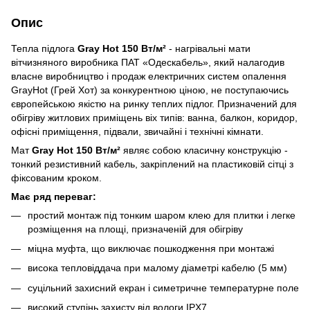
Опис
Тепла підлога
Gray Hot 150 Вт/м²
- нагрівальні мати
вітчизняного виробника ПАТ «Одескабель», який налагодив
власне виробництво і продаж електричних систем опалення
GrayHot (Грей Хот) за конкурентною ціною, не поступаючись
європейською як
і
ст
ю
на ринку теплих підлог. Призначений для
обігріву житлових приміщень віх типів: ванна, балкон, коридор,
офісні приміщення, підвали, звичайні і технічні кімнати.
Мат
Gray Hot 150 Вт/м²
являє
собою
класичну конструкцію -
тонкий резистивний кабель, закріплений на пластиковій сітці з
фіксованим кроком.
Має ряд переваг:
простий монтаж під тонким шаром клею для плитки і легке
розміщення на площі, призначен
ій
для обігріву
міцна муфта, що виключає пошкодження при монтажі
висока тепловіддача при малому діаметрі кабелю (5 мм)
суцільний захисний екран і симетричне температурне поле
високий ступінь захисту від вологи IPX7