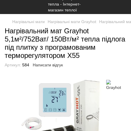
Нагрівальні мати
Нагрівальні мати Grayhot
Нагрівальний ма
Нагрівальний мат Grayhot
5,1м²/752Ват/ 150Вт/м² тепла підлога
під плитку з програмованим
терморегулятором Х55
Артикул:
584
Написати відгук