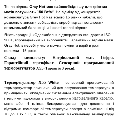
Тепла підлога
Gray Hot має найнеобхіднішу для гріючих
матів потужність 150 Вт/м²
. На відміну від конкурентів,
номенклатура Grey Hot має всього 15 різних кабелів, що
дозволило знизити собівартість виробництва і встановити
оптимальний баланс ціни і якості теплої підлоги.
Якість продукції «Одескабель» підтверджено стандартом ISO
9001, впровадженим на виробництві. Гарантійний термін матів
Gray Hot, в перебігу якого можна поміняти виріб в разі
поломки - 15 років.
Склад комплекту: Нагрівальний мат. Гофра.
Гарантійний сертифікат. Сенсорн
и
й програмований
терморегулятор
X
55
(Гарантія 3 роки).
Терморегулятор X55
White
- сенсорний програмований
терморегулятор призначений для регулювання температури в
приміщеннях, обладнаних системами електричного опалення
нагрівального кабелю
і теплими підлогами з використанням
,
матів або ІЧ плівки. Використовується для досягнення і
підтримки комфортної температури повітря в приміщенні від
+0 до +35 ° С, а також обмежує максимальну температуру