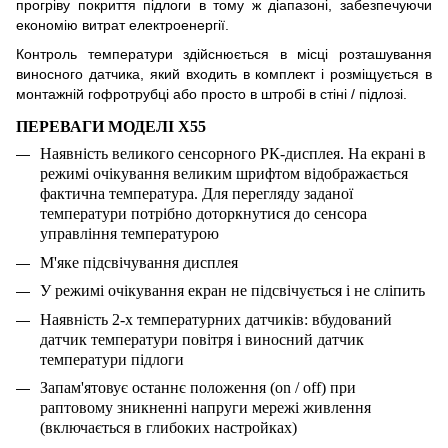
прогріву покриття підлоги в тому ж діапазоні, забезпечуючи
економію витрат електроенергії.
Контроль температури здійснюється в місці розташування
виносного датчика, який входить в комплект і розміщується в
монтажній гофротрубц
і
або просто в штробі в стіні / підлозі.
ПЕРЕВАГИ МОДЕЛІ
X55
Наявність великого сенсорного РК-дисплея. На екрані в
режимі очікування великим шрифтом відображається
фактична температура. Для перегляду заданої
температури потрібно доторкнутися до сенсора
управління температурою
М'яке підсвічування дисплея
У режимі очікування екран не підсвічується і не сліпить
Наявність 2-х температурних датчиків: вбудований
датчик температури повітря і виносний датчик
температури підлоги
Запам'ятовує останнє положення (on / off) при
раптовому зникненні напруги мережі живлення
(включається в глибоких настройках)