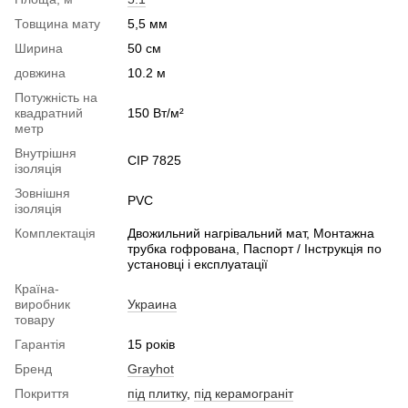
Товщина мату
5,5 мм
Ширина
50 см
довжина
10.2 м
Потужність на
квадратний
150 Вт/м²
метр
Внутрішня
CIP 7825
ізоляція
Зовнішня
PVС
ізоляція
Комплектація
Двожильний нагрівальний мат, Монтажна
трубка гофрована, Паспорт / Інструкція по
установці і експлуатації
Країна-
виробник
Украина
товару
Гарантія
15 років
Бренд
Grayhot
Покриття
під плитку
,
під керамограніт