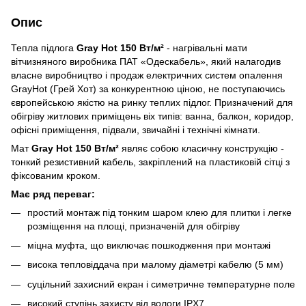
Опис
Тепла підлога
Gray Hot 150 Вт/м²
- нагрівальні мати
вітчизняного виробника ПАТ «Одескабель», який налагодив
власне виробництво і продаж електричних систем опалення
GrayHot (Грей Хот) за конкурентною ціною, не поступаючись
європейською як
і
ст
ю
на ринку теплих підлог. Призначений для
обігріву житлових приміщень віх типів: ванна, балкон, коридор,
офісні приміщення, підвали, звичайні і технічні кімнати.
Мат
Gray Hot 150 Вт/м²
являє
собою
класичну конструкцію -
тонкий резистивний кабель, закріплений на пластиковій сітці з
фіксованим кроком.
Має ряд переваг:
простий монтаж під тонким шаром клею для плитки і легке
розміщення на площі, призначен
ій
для обігріву
міцна муфта, що виключає пошкодження при монтажі
висока тепловіддача при малому діаметрі кабелю (5 мм)
суцільний захисний екран і симетричне температурне поле
високий ступінь захисту від вологи IPX7