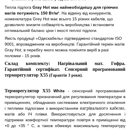
Тепла підлога
Gray Hot має найнеобхіднішу для гріючих
матів потужність 150 Вт/м²
. На відміну від конкурентів,
номенклатура Grey Hot має всього 15 різних кабелів, що
дозволило знизити собівартість виробництва і встановити
оптимальний баланс ціни і якості теплої підлоги.
Якість продукції «Одескабель» підтверджено стандартом ISO
9001, впровадженим на виробництві. Гарантійний термін матів
Gray Hot, в перебігу якого можна поміняти виріб в разі
поломки - 15 років.
Склад комплекту: Нагрівальний мат. Гофра.
Гарантійний сертифікат. Сенсорн
и
й програмований
терморегулятор
X
55
(Гарантія 3 роки).
Терморегулятор X55
White
- сенсорний програмований
терморегулятор призначений для регулювання температури в
приміщеннях, обладнаних системами електричного опалення
нагрівального кабелю
і теплими підлогами з використанням
,
матів або ІЧ плівки. Використовується для досягнення і
підтримки комфортної температури повітря в приміщенні від
+0 до +35 ° С, а також обмежує максимальну температуру