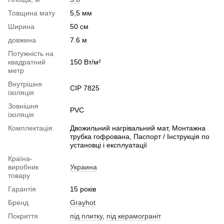
Товщина мату
5,5 мм
Ширина
50 см
довжина
7.6 м
Потужність на
квадратний
150 Вт/м²
метр
Внутрішня
CIP 7825
ізоляція
Зовнішня
PVС
ізоляція
Комплектація
Двожильний нагрівальний мат, Монтажна
трубка гофрована, Паспорт / Інструкція по
установці і експлуатації
Країна-
виробник
Украина
товару
Гарантія
15 років
Бренд
Grayhot
Покриття
під плитку
,
під керамограніт