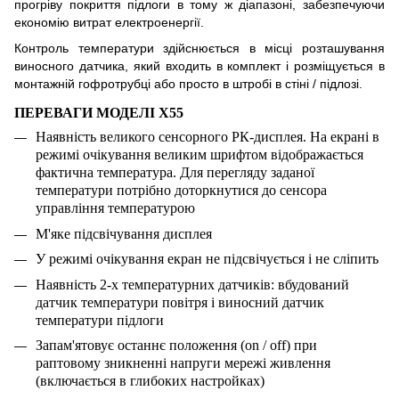
прогріву покриття підлоги в тому ж діапазоні, забезпечуючи
економію витрат електроенергії.
Контроль температури здійснюється в місці розташування
виносного датчика, який входить в комплект і розміщується в
монтажній гофротрубц
і
або просто в штробі в стіні / підлозі.
ПЕРЕВАГИ МОДЕЛІ
X55
Наявність великого сенсорного РК-дисплея. На екрані в
режимі очікування великим шрифтом відображається
фактична температура. Для перегляду заданої
температури потрібно доторкнутися до сенсора
управління температурою
М'яке підсвічування дисплея
У режимі очікування екран не підсвічується і не сліпить
Наявність 2-х температурних датчиків: вбудований
датчик температури повітря і виносний датчик
температури підлоги
Запам'ятовує останнє положення (on / off) при
раптовому зникненні напруги мережі живлення
(включається в глибоких настройках)