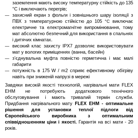
заземлення мають високу температурну стійкість до 135
°C і виключають перегрів;
захисний екран з фольги і зовнішнього шару ізоляції з
ПВХ з температурною стійкістю до 105
°C
виключає
електричне та електромагнітне випромінювання, тому
мат абсолютно безпечний для використання в спальнях
і дитячих
кімнатах
.
високий клас захисту IPX7 дозволяє використовувати
мат
у вологих приміщеннях (ванна, басейн)
з'єднувальна муфта повністю герметична і має малі
габарити
потужність в 175 W / m2 сприяє ефективному обігріву
навіть при зниженій напрузі в мережі
Завдяки високій якості технологій,
нагрівальні
мати FLEX
EHM не потребують додаткового тех
нічного
обслуговуванн
я
і мають тривалий термін служби.
Придбання нагрівального мату
FLEX EHM - оптимальне
рішення для установки теплої підлоги від
Європейського виробника з оптимальним
співвідношенням ціни і якості.
Гарантія на всі мати - 20
років.