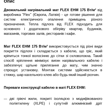
Опис
Двожильний нагрівальний мат FLEX EHM 175 Вт/м²
від
виробника "Flex" (Європа, Латвія) - це готове рішення для
систем електричного опалення приміщень різного
призначення. Тепла підлога від FLEX підходить для
основного і додаткового обігріву квартир, будинків,
магазинів, торгових залів, ресторанів і кафе.
Мат FLEX EHM 175 Вт/м²
використовується під різні види
покриття
підлоги
і складається з кабелю, що гріє, який
кріпиться тонкої волосінню до сітки зі скловолокна. Такий
спосіб кріплення мінімізує вигин нагрівального кабелю і
забезпечує щільне прилягання до мату, чим значно
спрощує установку. Монтаж системи здійснюється в
стяжку, шар кахельного клею або будь-який інший розчин.
Переваги конструкції кабелю в мат
і
FLEX EHM:
дві гріюч
і
жили, покриті ізоляцією з модифікованого
поліетилену (XLPE) і супутній алюмінієвий дріт