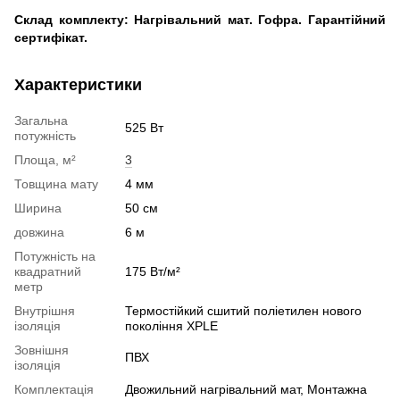
Склад комплекту: Нагрівальний мат. Гофра. Гарантійний
сертифікат.
Характеристики
Загальна
525 Вт
потужність
Площа, м²
3
Товщина мату
4 мм
Ширина
50 см
довжина
6 м
Потужність на
квадратний
175 Вт/м²
метр
Внутрішня
Термостійкий сшитий поліетилен нового
ізоляція
покоління XPLE
Зовнішня
ПВХ
ізоляція
Комплектація
Двожильний нагрівальний мат, Монтажна