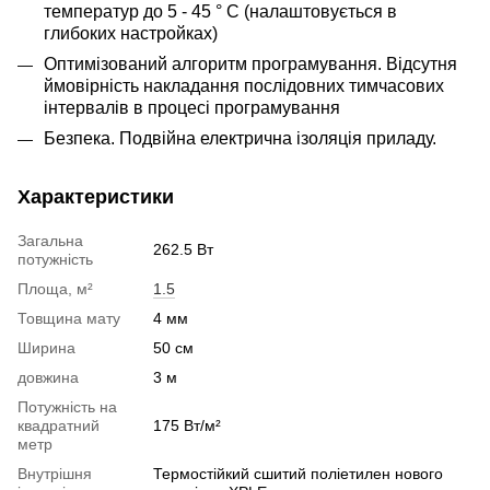
температур до 5 - 45 ° С (налаштовується в
глибоких настройках)
Оптимізований алгоритм програмування. Відсутня
ймовірність накладання послідовних тимчасових
інтервалів в процесі програмування
Безпека. Подвійна електрична ізоляція приладу.
Характеристики
Загальна
262.5 Вт
потужність
Площа, м²
1.5
Товщина мату
4 мм
Ширина
50 см
довжина
3 м
Потужність на
квадратний
175 Вт/м²
метр
Внутрішня
Термостійкий сшитий поліетилен нового