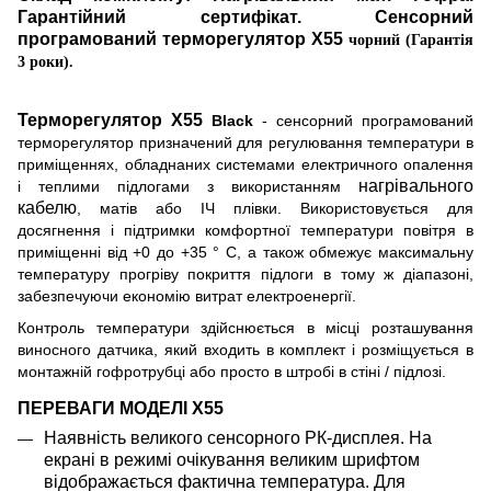
Гарантійний сертифікат. Сенсорн
и
й
програмований терморегулятор
X
55
чорний (Гарантія
3 роки).
Терморегулятор X55
Black
- сенсорний програмований
терморегулятор призначений для регулювання температури в
приміщеннях, обладнаних системами електричного опалення
нагрівального
і теплими підлогами з використанням
кабелю
, матів або ІЧ плівки. Використовується для
досягнення і підтримки комфортної температури повітря в
приміщенні від +0 до +35 ° С, а також обмежує максимальну
температуру прогріву покриття підлоги в тому ж діапазоні,
забезпечуючи економію витрат електроенергії.
Контроль температури здійснюється в місці розташування
виносного датчика, який входить в комплект і розміщується в
монтажній гофротрубц
і
або просто в штробі в стіні / підлозі.
ПЕРЕВАГИ МОДЕЛІ
X55
Наявність великого сенсорного РК-дисплея. На
екрані в режимі очікування великим шрифтом
відображається фактична температура. Для