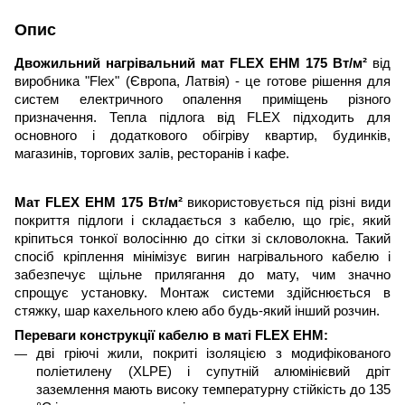
Опис
Двожильний нагрівальний мат FLEX EHM 175 Вт/м²
від
виробника "Flex" (Європа, Латвія) - це готове рішення для
систем електричного опалення приміщень різного
призначення. Тепла підлога від FLEX підходить для
основного і додаткового обігріву квартир, будинків,
магазинів, торгових залів, ресторанів і кафе.
Мат FLEX EHM 175 Вт/м²
використовується під різні види
покриття
підлоги
і складається з кабелю, що гріє, який
кріпиться тонкої волосінню до сітки зі скловолокна. Такий
спосіб кріплення мінімізує вигин нагрівального кабелю і
забезпечує щільне прилягання до мату, чим значно
спрощує установку. Монтаж системи здійснюється в
стяжку, шар кахельного клею або будь-який інший розчин.
Переваги конструкції кабелю в мат
і
FLEX EHM:
дві гріюч
і
жили, покриті ізоляцією з модифікованого
поліетилену (XLPE) і супутній алюмінієвий дріт
заземлення мають високу температурну стійкість до 135