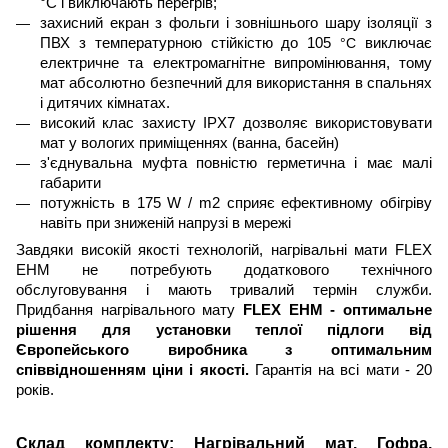
°C і виключають перегрів;
захисний екран з фольги і зовнішнього шару ізоляції з
ПВХ з температурною стійкістю до 105
°C
виключає
електричне та електромагнітне випромінювання, тому
мат абсолютно безпечний для використання в спальнях
і дитячих
кімнатах
.
високий клас захисту IPX7 дозволяє використовувати
мат
у вологих приміщеннях (ванна, басейн)
з'єднувальна муфта повністю герметична і має малі
габарити
потужність в 175 W / m2 сприяє ефективному обігріву
навіть при зниженій напрузі в мережі
Завдяки високій якості технологій,
нагрівальні
мати FLEX
EHM не потребують додаткового тех
нічного
обслуговуванн
я
і мають тривалий термін служби.
Придбання нагрівального мату
FLEX EHM - оптимальне
рішення для установки теплої підлоги від
Європейського виробника з оптимальним
співвідношенням ціни і якості.
Гарантія на всі мати - 20
років.
Склад комплекту: Нагрівальний мат. Гофра.