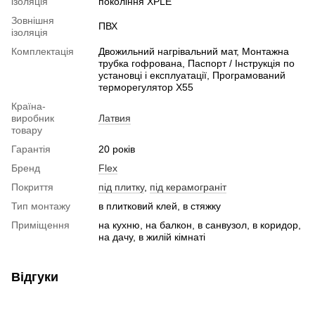
ізоляція
покоління XPLE
Зовнішня
ПВХ
ізоляція
Комплектація
Двожильний нагрівальний мат, Монтажна
трубка гофрована, Паспорт / Інструкція по
установці і експлуатації, Програмований
терморегулятор X55
Країна-
виробник
Латвия
товару
Гарантія
20 років
Бренд
Flex
Покриття
під плитку
,
під керамограніт
Тип монтажу
в плитковий клей, в стяжку
Приміщення
на кухню, на балкон, в санвузол, в коридор,
на дачу, в жилій кімнаті
Відгуки