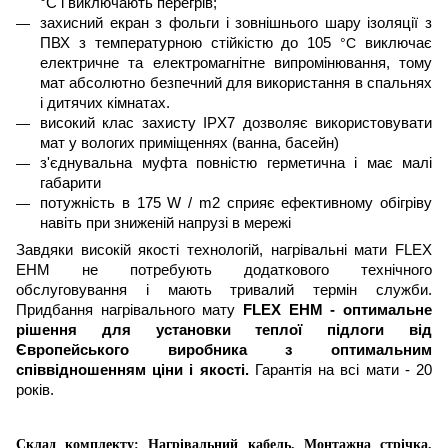
°C і виключають перегрів;
захисний екран з фольги і зовнішнього шару ізоляції з
ПВХ з температурною стійкістю до 105
°C
виключає
електричне та електромагнітне випромінювання, тому
мат абсолютно безпечний для використання в спальнях
і дитячих
кімнатах
.
високий клас захисту IPX7 дозволяє використовувати
мат
у вологих приміщеннях (ванна, басейн)
з'єднувальна муфта повністю герметична і має малі
габарити
потужність в 175 W / m2 сприяє ефективному обігріву
навіть при зниженій напрузі в мережі
Завдяки високій якості технологій,
нагрівальні
мати FLEX
EHM не потребують додаткового тех
нічного
обслуговуванн
я
і мають тривалий термін служби.
Придбання нагрівального мату
FLEX EHM - оптимальне
рішення для установки теплої підлоги від
Європейського виробника з оптимальним
співвідношенням ціни і якості.
Гарантія на всі мати - 20
років.
Склад комплекту: Нагрівальний кабель. Монтажна стрічка.