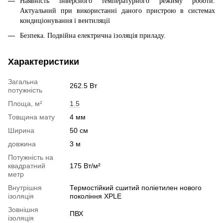
Наявність інверсного температурного режиму роботи.
Актуальний при використанні даного пристрою в системах
кондиціонування і вентиляції
Безпека. Подвійна електрична ізоляція приладу.
Характеристики
Загальна
262.5 Вт
потужність
Площа, м²
1.5
Товщина мату
4 мм
Ширина
50 см
довжина
3 м
Потужність на
квадратний
175 Вт/м²
метр
Внутрішня
Термостійкий сшитий поліетилен нового
ізоляція
покоління XPLE
Зовнішня
ПВХ
ізоляція