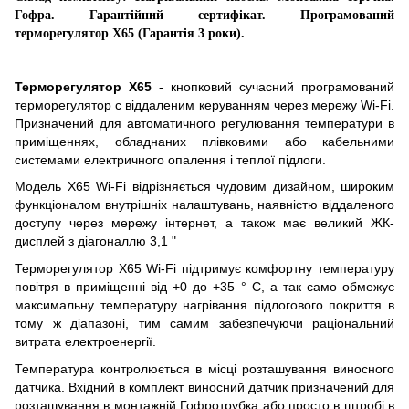
Гофра. Гарантійний сертифікат.
Програмований
т
ерморегулятор
X
65 (Гарантія 3 роки).
Терморегулятор X65
- кнопковий сучасний програмований
терморегулятор c віддаленим керуванням через мережу Wi-Fi.
Призначений для автоматичного регулювання температури в
приміщеннях, обладнаних плівковими або кабельними
системами електричного опалення і теплої підлоги.
Модель X65 Wi-Fi відрізняється чудовим дизайном, широким
функціоналом внутрішніх налаштувань, наявністю віддаленого
доступу через мережу інтернет, а також має великий ЖК-
дисплей з діагоналлю 3,1 "
Терморегулятор X65 Wi-Fi підтримує комфортну температуру
повітря в приміщенні від +0 до +35 ° С, а так само обмежує
максимальну температуру нагрівання підлогового покриття в
тому ж діапазоні, тим самим забезпечуючи раціональний
витрата електроенергії.
Температура контролюється в місці розташування виносного
датчика. Вхідний в комплект виносний датчик призначений для
розташування в монтажній Гофротрубка або просто в штробі в