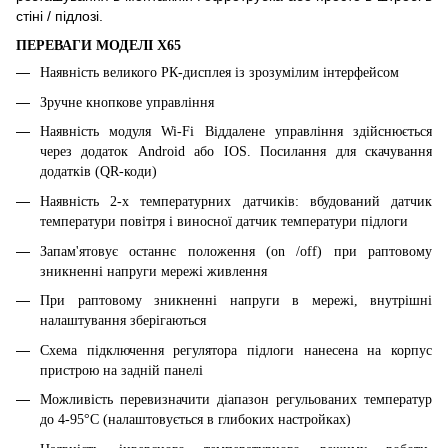
стіні / підлозі.
ПЕРЕВАГИ МОДЕЛІ
X
6
5
Наявність
великого
РК-дисплея із зрозумілим інтерфейсом
Зручне кнопкове управління
Наявність
модуля
Wi-Fi
Віддалене управління
здійснюється
через
додаток
Android
або
IOS.
Посилання
для
скачування
додатків
(QR-коди)
Наявність 2-х температурних датчиків: вбудований датчик
температури повітря і виносної датчик температури підлоги
Запам'ятовує останнє положення (on /off) при раптовому
зникненні напруги мережі живлення
При раптовому зникненні напруги в мережі, внутрішні
налаштування зберігаються
Схема підключення регулятора підлоги нанесена на корпус
пристрою на задній панелі
Можливість перевизначити діапазон регульованих температур
до 4-95°С (налаштовується в глибоких настройках)