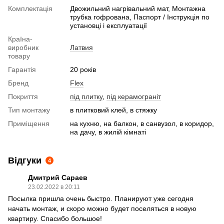
Комплектація
Двожильний нагрівальний мат, Монтажна
трубка гофрована, Паспорт / Інструкція по
установці і експлуатації
Країна-
виробник
Латвия
товару
Гарантія
20 років
Бренд
Flex
Покриття
під плитку
,
під керамограніт
Тип монтажу
в плитковий клей, в стяжку
Приміщення
на кухню, на балкон, в санвузол, в коридор,
на дачу, в жилій кімнаті
Відгуки
4
Дмитрий Сараев
23.02.2022 в 20:11
Посылка пришла очень быстро. Планируют уже сегодня
начать монтаж, и скоро можно будет поселяться в новую
квартиру. Спасибо большое!