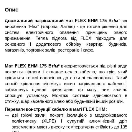
Опис
Двожильний нагрівальний мат FLEX EHM 175 Вт/м²
від
виробника "Flex" (Європа, Латвія) - це готове рішення для
систем електричного опалення приміщень різного
призначення. Тепла підлога від FLEX підходить для
основного і додаткового обігріву квартир, будинків,
магазинів, торгових залів, ресторанів і кафе.
Мат FLEX EHM 175 Вт/м²
використовується під різні види
покриття
підлоги
і складається з кабелю, що гріє, який
кріпиться тонкої волосінню до сітки зі скловолокна. Такий
спосіб кріплення мінімізує вигин нагрівального кабелю і
забезпечує щільне прилягання до мату, чим значно
спрощує установку. Монтаж системи здійснюється в
стяжку, шар кахельного клею або будь-який інший розчин.
Переваги конструкції кабелю в мат
і
FLEX EHM:
дві гріюч
і
жили, покриті ізоляцією з модифікованого
поліетилену (XLPE) і супутній алюмінієвий дріт
заземлення мають високу температурну стійкість до 135