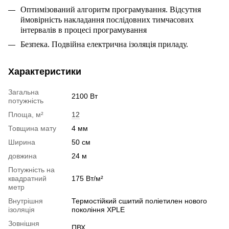
Оптимізований алгоритм програмування. Відсутня
ймовірність накладання послідовних тимчасових
інтервалів в процесі програмування
Безпека. Подвійна електрична ізоляція приладу.
Характеристики
Загальна
2100 Вт
потужність
Площа, м²
12
Товщина мату
4 мм
Ширина
50 см
довжина
24 м
Потужність на
квадратний
175 Вт/м²
метр
Внутрішня
Термостійкий сшитий поліетилен нового
ізоляція
покоління XPLE
Зовнішня
ПВХ