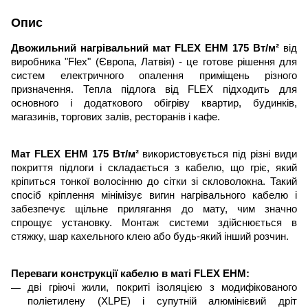
Опис
Двожильний нагрівальний мат FLEX EHM 175 Вт/м²
від
виробника "Flex" (Європа, Латвія) - це готове рішення для
систем електричного опалення приміщень різного
призначення. Тепла підлога від FLEX підходить для
основного і додаткового обігріву квартир, будинків,
магазинів, торгових залів, ресторанів і кафе.
Мат FLEX EHM 175 Вт/м²
використовується під різні види
покриття
підлоги
і складається з кабелю, що гріє, який
кріпиться тонкої волосінню до сітки зі скловолокна. Такий
спосіб кріплення мінімізує вигин нагрівального кабелю і
забезпечує щільне прилягання до мату, чим значно
спрощує установку. Монтаж системи здійснюється в
стяжку, шар кахельного клею або будь-який інший розчин.
Переваги конструкції кабелю в мат
і
FLEX EHM:
дві гріюч
і
жили, покриті ізоляцією з модифікованого
поліетилену (XLPE) і супутній алюмінієвий дріт