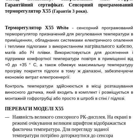
Гарантійний сертифікат. Сенсорн
и
й програмований
терморегулятор
X
55
(Гарантія 3 роки).
Терморегулятор X55
White
- сенсорний програмований
терморегулятор призначений для регулювання температури в
приміщеннях, обладнаних системами електричного опалення
нагрівального кабелю
і теплими підлогами з використанням
,
матів або ІЧ плівки. Використовується для досягнення і
підтримки комфортної температури повітря в приміщенні від
+0 до +35 ° С, а також обмежує максимальну температуру
прогріву покриття підлоги в тому ж діапазоні, забезпечуючи
економію витрат електроенергії.
Контроль температури здійснюється в місці розташування
виносного датчика, який входить в комплект і розміщується в
монтажній гофротрубц
і
або просто в штробі в стіні / підлозі.
ПЕРЕВАГИ МОДЕЛІ
X55
Наявність великого сенсорного РК-дисплея. На екрані в
режимі очікування великим шрифтом відображається
фактична температура. Для перегляду заданої
температури потрібно доторкнутися до сенсора