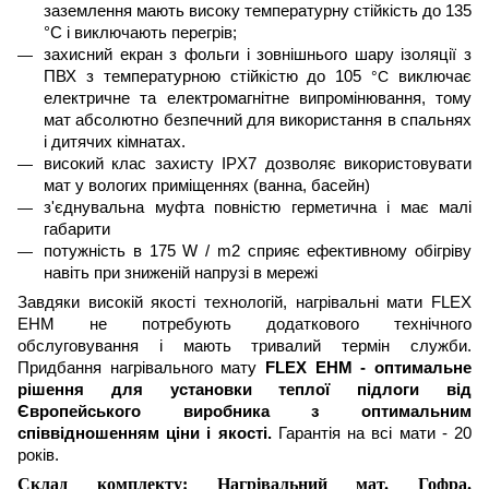
заземлення мають високу температурну стійкість до 135
°C і виключають перегрів;
захисний екран з фольги і зовнішнього шару ізоляції з
ПВХ з температурною стійкістю до 105
°C
виключає
електричне та електромагнітне випромінювання, тому
мат абсолютно безпечний для використання в спальнях
і дитячих
кімнатах
.
високий клас захисту IPX7 дозволяє використовувати
мат
у вологих приміщеннях (ванна, басейн)
з'єднувальна муфта повністю герметична і має малі
габарити
потужність в 175 W / m2 сприяє ефективному обігріву
навіть при зниженій напрузі в мережі
Завдяки високій якості технологій,
нагрівальні
мати FLEX
EHM не потребують додаткового тех
нічного
обслуговуванн
я
і мають тривалий термін служби.
Придбання нагрівального мату
FLEX EHM - оптимальне
рішення для установки теплої підлоги від
Європейського виробника з оптимальним
співвідношенням ціни і якості.
Гарантія на всі мати - 20
років.
Склад комплекту: Нагрівальний мат. Гофра.