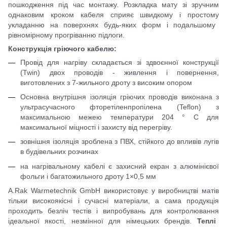
пошкодження під час монтажу. Розкладка мату зі зручним
однаковим кроком кабел
я
сприяє швидк
ому
і прост
ому
укладанн
ю
на поверхнях будь-яких форм і подальшо
му
рівномірному прогріванню
підлоги
.
Конструкція
гріючого
кабелю:
Провід для нагріву складається з
і
здвоєн
ної
конструкції
(Twin) двох проводів -
живле
ння і повернення,
виготовлених з
7
-жильно
го
дроту з високим опором
Основна внутрішня ізоляція грію
чих
проводів виконана з
ультрасучасного фторетіленпропілена (Teflon) з
максимальною межею температури 204 ° C для
максимальної міцності і захисту від перегріву.
зовнішня ізоляція зроблена з ПВХ, стійко
го
до впливів луг
ів
в будівельних розчинах
на нагрівальному кабелі є захисний екран з алюмінієвої
фольги і багатожильного дрот
у
1×0,5 мм
A.Rak Warmetechnik GmbH використовує у виробництві матів
тільки високоякісні і сучасні матеріали, а сама продукція
проходить безліч тестів і випробувань для контролю
вання
ідеальної якості, незмінно
ї
для німецьких брендів.
Теплі