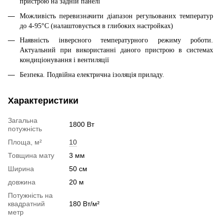
пристрою на задній панелі
Можливість перевизначити діапазон регульованих температур
до 4-95°С (налаштовується в глибоких настройках)
Наявність інверсного температурного режиму роботи.
Актуальний при використанні даного пристрою в системах
кондиціонування і вентиляції
Безпека. Подвійна електрична ізоляція приладу.
Характеристики
Загальна
1800 Вт
потужність
Площа, м²
10
Товщина мату
3 мм
Ширина
50 см
довжина
20 м
Потужність на
квадратний
180 Вт/м²
метр