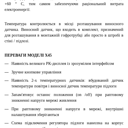
+60 ° С, тим самим забезпечуючи раціональний витрата
електроенергії.
Температура контролюється в місці розташування виносного
датчика. Виносний датчик, що входить в комплект, призначений
для розташування в монтажній гофротрубці або просто в штробі в
стіні / підлозі.
ПЕРЕВАГИ МОДЕЛІ
X45
Наявність
великого
РК-дисплея із зрозумілим інтерфейсом
Зручне кнопкове управління
Наявність 2-х температурних датчиків: вбудований датчик
температури повітря і виносної датчик температури підлоги
Запам'ятовує останнє положення (on /off) при раптовому
зникненні напруги мережі живлення
При раптовому зникненні напруги в мережі, внутрішні
налаштування зберігаються
Схема підключення регулятора підлоги нанесена на корпус