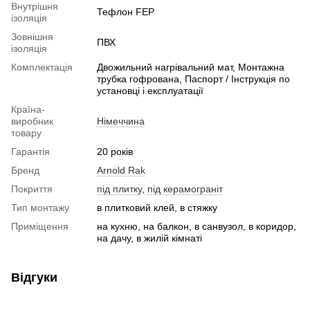
Внутрішня
Тефлон FEP
ізоляція
Зовнішня
ПВХ
ізоляція
Комплектація
Двожильний нагрівальний мат, Монтажна
трубка гофрована, Паспорт / Інструкція по
установці і експлуатації
Країна-
виробник
Німеччина
товару
Гарантія
20 років
Бренд
Arnold Rak
Покриття
під плитку
,
під керамограніт
Тип монтажу
в плитковий клей, в стяжку
Приміщення
на кухню, на балкон, в санвузол, в коридор,
на дачу, в жилій кімнаті
Відгуки