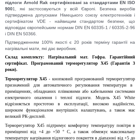
підлоги Arnold Rak сертифіковані за стандартами EN ISO
900
1, які застосову
ють
ся у всій Європі. Безпека виробів
підтверджен
а
допусками Німецького союзу електротехніків і
сертифікатом VDE -
най
вищим стандартом безпеки, що
відповідає європейським нормам DIN EN 60335-1 / 60335-2-96
і DIN EN 50366.
Підтвердженням 100% якості є 20 років терміну гарантії на
нагрівальні мати, які дає виробник.
Склад комплекту: Нагрівальний мат. Гофра. Гарантійний
сертифікат
.
Програмований т
ерморегулятор
X
45 (Гарантія 3
роки).
Терморегулятор
X
45
- кнопковий програмований терморегулятор
п
ризначений для автоматичного регулювання температури в
приміщеннях, обладнаних плівковими або кабельними системами
електричного опалення і теплої підлоги. Модель X45 White
відрізняється простотою в експлуатації, високою надійністю,
широким функціоналом внутрішніх налаштувань, а також має
великий РК-дисплей.
Терморегулятор
X
45
підтримує комфортну температуру повітря в
приміщенні від +4 до +50 ° С, а також обмежує максимальну
температуру нагрівання підлогового покриття в діапазоні від +5 до