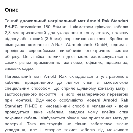
Опис
Тонкий
двожильний нагрівальний мат Arnold Rak Standart
FH-EC
потужністю 180 Вт/м.кв. і діаметром гр
і
ючого кабелю
2,8 мм призначений для укладання в тонку стяжку, наливну
підлогу або тонкий (3-5 мм) шар плиткового клею. Зроблено
німецькою компанією A.Rak Warmetechnik GmbH, одним з
провідних європейських виробників електричних систем
обігріву. Ця лінійка теплих підлог може застосовуватися в
самих різних приміщеннях -житлових, офісних, підвальних,
зимових садах.
Нагр
і
вальний мат Arnold Rak складається з ультратонкого
кабелю, прикріпленого до липко
ї
сіт
ки
зі скловолокна
спеціальним способом, що сприяє щільному контакту мату і
застосовуваного покриття
і
є його незаперечною перевагою
при монтажі. Відмінною особливістю моделі
Arnold Rak
Standart FH-EC
є інноваційний спосіб її укладання - вона
проводиться вниз кабелем, завдяки чому клейка сітка
покриває кабель і відбувається рівномірне прилягання мату до
поверхні. Така конструкція не тільки забезпечує якісне
укладання, але і створює захист кабелю від можливого