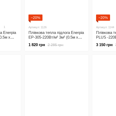
−20%
−20%
1
Артикул: 1126
Артикул: 1144
а Enerpia
Плівкова тепла підлога Enerpia
Плівкова т
0.5м х
EP-305-220Вт/м² 3м² (0.5м х
PLUS -220Вт
 з
6м)/ 660Вт під ламінат з
660Вт під л
1 820 грн
3 150 грн
2 285 грн
механічним терморегулятором
програмов
5
RTC 70
терморегу