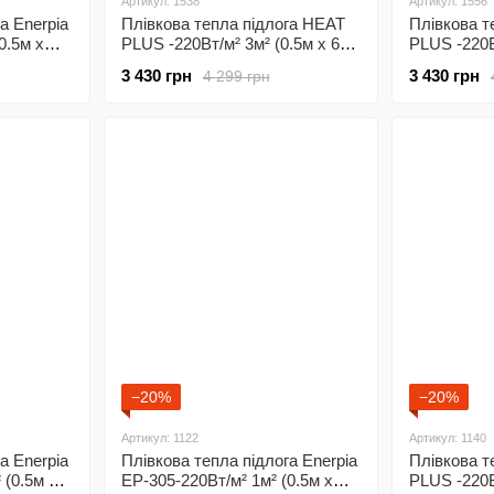
Артикул: 1538
Артикул: 1556
а Enerpia
Плівкова тепла підлога HEAT
Плівкова т
0.5м х
PLUS -220Вт/м² 3м² (0.5м х 6м)/
PLUS -220Вт
 з
660Вт під ламінат з сенсорним
660Вт під 
3 430 грн
3 430 грн
4 299 грн
програмованим
програмов
 Wi-Fi
терморегулятором Х55
терморегу
−20%
−20%
Артикул: 1122
Артикул: 1140
а Enerpia
Плівкова тепла підлога Enerpia
Плівкова т
 (0.5м х
EP-305-220Вт/м² 1м² (0.5м х
PLUS -220В