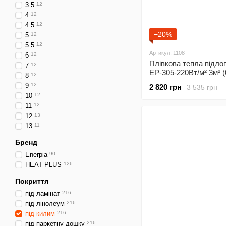
3.5
12
4
12
4.5
12
−20%
5
12
5.5
12
Артикул: 1108
6
12
Плівкова тепла підлог
7
12
EP-305-220Вт/м² 3м² (
8
12
6м)/ 660Вт під ламінат
9
12
2 820 грн
3 535 грн
програмованим
10
12
терморегулятором Х4
11
12
12
13
13
11
Бренд
Enerpia
90
HEAT PLUS
126
Покриття
під ламінат
216
під лінолеум
216
під килим
216
під паркетну дошку
216