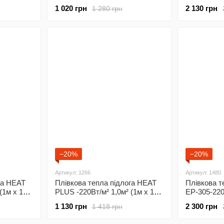
 з
2м)/ 220Вт під ламінат з
2м)/ 220Вт 
1 020 грн
2 130 грн
1 280 грн
механічним терморегулятором
програмов
5
RTC 70
терморегу
−20%
−20%
Артикул: 1266
Артикул: 1480
га HEAT
Плівкова тепла підлога HEAT
Плівкова т
(1м х 1м)/
PLUS -220Вт/м² 1,0м² (1м х 1м)/
EP-305-220
220Вт під ламінат з механічним
2м)/ 220Вт 
1 130 грн
2 300 грн
1 418 грн
терморегулятором RTC 70
сенсорним
5
терморегу