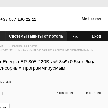
+38 067 130 22 11
Мой заказ
ы
Системы защиты от потопа
Вход
Рус
ый
Инфракрасный Enerpia
0Вт/м² 3м² (0.5м х 6м)/ 660Вт под ламинат с сенсорным программируемым
Enerpia EP-305-220Вт/м² 3м² (0.5м х 6м)/
 сенсорным программируемым
5
ь отзыв
рн
К сравнению
В желания
каз