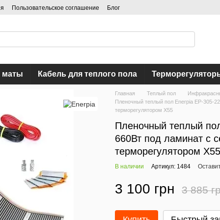
ия
Пользовательское соглашение
Блог
 маты
Кабель для теплого пола
Терморегулятор
Главная
Теплый пол
Инфракрасн
Пленочный теплый пол Enerpia EP-305-22
терморегулятором Х55
Пленочный теплый пол 
660Вт под ламинат с
терморегулятором Х5
В наличии
Артикул: 1484
Оставит
3 100 грн
3 885 г
Купить
Быстрый за