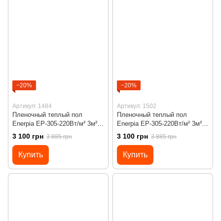
−20%
−20%
Артикул: 1484
Артикул: 1502
Пленочный теплый пол
Пленочный теплый пол
Enerpia EP-305-220Вт/м² 3м²
Enerpia EP-305-220Вт/м² 3м²
(0.5м х 6м)/ 660Вт под
(0.5м х 6м)/ 660Вт под
3 100 грн
3 100 грн
3 885 грн
3 885 грн
ламинат с сенсорным
ламинат с сенсорным
программируемым
программируемым
Купить
Купить
терморегулятором Х55
терморегулятором Х55
черным