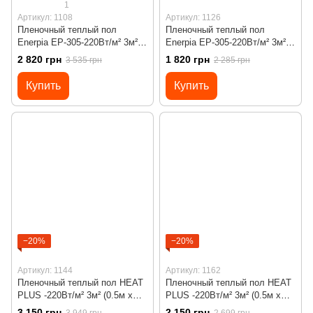
1
Артикул: 1108
Артикул: 1126
Пленочный теплый пол
Пленочный теплый пол
Enerpia EP-305-220Вт/м² 3м²
Enerpia EP-305-220Вт/м² 3м²
(0.5м х 6м)/ 660Вт под
(0.5м х 6м)/ 660Вт под
2 820 грн
1 820 грн
3 535 грн
2 285 грн
ламинат c программируемым
ламинат с механическим
терморегулятором Х45
терморегулятором RTC 70
Купить
Купить
−20%
−20%
Артикул: 1144
Артикул: 1162
Пленочный теплый пол HEAT
Пленочный теплый пол HEAT
PLUS -220Вт/м² 3м² (0.5м х
PLUS -220Вт/м² 3м² (0.5м х
6м)/ 660Вт под ламинат c
6м)/ 660Вт под ламинат с
3 150 грн
2 150 грн