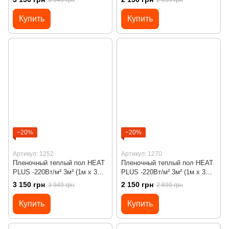
3 949 грн
2 699 грн
программируемым
механическим
терморегулятором Х45
терморегулятором RTC 70
Купить
Купить
−20%
−20%
Артикул: 1252
Артикул: 1270
Пленочный теплый пол HEAT
Пленочный теплый пол HEAT
PLUS -220Вт/м² 3м² (1м х 3м)/
PLUS -220Вт/м² 3м² (1м х 3м)/
660Вт под ламинат c
660Вт под ламинат с
3 150 грн
2 150 грн
3 949 грн
2 699 грн
программируемым
механическим
терморегулятором Х45
терморегулятором RTC 70
Купить
Купить