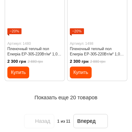
−20%
−20%
Артикул: 1480
Артикул: 1498
Пленочный теплый пол
Пленочный теплый пол
Enerpia EP-305-220Вт/м² 1,0м²
Enerpia EP-305-220Вт/м² 1,0м²
(0.5м х 2м)/ 220Вт под
(0.5м х 2м)/ 220Вт под
2 300 грн
2 300 грн
2 880 грн
2 880 грн
ламинат с сенсорным
ламинат с сенсорным
программируемым
программируемым
Купить
Купить
терморегулятором Х55
терморегулятором Х55
черным
Показать еще 20 товаров
Назад
Вперед
1
из 11