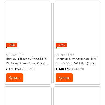
−20%
−20%
Артикул: 1248
Артикул: 1266
Пленочный теплый пол HEAT
Пленочный теплый пол HEAT
PLUS -220Вт/м² 1,0м² (1м х
PLUS -220Вт/м² 1,0м² (1м х
1м)/ 220Вт под ламинат c
1м)/ 220Вт под ламинат с
2 130 грн
1 130 грн
2 668 грн
1 418 грн
программируемым
механическим
терморегулятором Х45
терморегулятором RTC 70
Купить
Купить