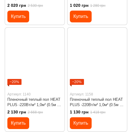
(0.5м х 2м)/ 220Вт под
(0.5м х 2м)/ 220Вт под
2 020 грн
1 020 грн
2 530 грн
1 280 грн
ламинат c программируемым
ламинат с механическим
терморегулятором Х45
терморегулятором RTC 70
Купить
Купить
−20%
−20%
Артикул: 1140
Артикул: 1158
Пленочный теплый пол HEAT
Пленочный теплый пол HEAT
PLUS -220Вт/м² 1,0м² (0.5м х
PLUS -220Вт/м² 1,0м² (0.5м х
2м)/ 220Вт под ламинат c
2м)/ 220Вт под ламинат с
2 130 грн
1 130 грн
2 668 грн
1 418 грн
программируемым
механическим
терморегулятором Х45
терморегулятором RTC 70
Купить
Купить