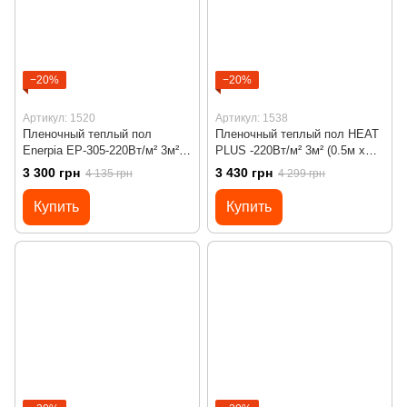
−20%
−20%
Артикул: 1520
Артикул: 1538
Пленочный теплый пол
Пленочный теплый пол HEAT
Enerpia EP-305-220Вт/м² 3м²
PLUS -220Вт/м² 3м² (0.5м х
(0.5м х 6м)/ 660Вт под
6м)/ 660Вт под ламинат с
3 300 грн
3 430 грн
4 135 грн
4 299 грн
ламинат с программируемым
сенсорным программируемым
терморегулятором Х65 Wi-Fi
терморегулятором Х55
Купить
Купить