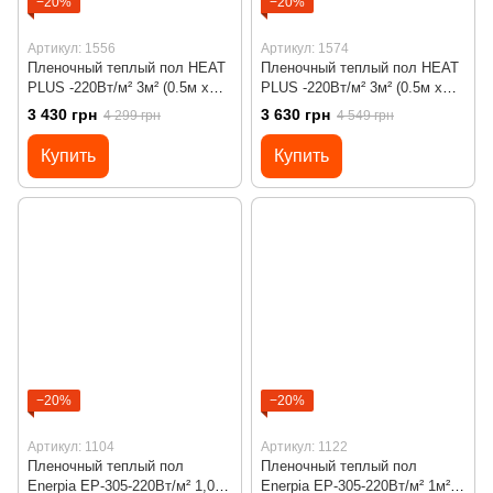
−20%
−20%
Артикул: 1556
Артикул: 1574
Пленочный теплый пол HEAT
Пленочный теплый пол HEAT
PLUS -220Вт/м² 3м² (0.5м х
PLUS -220Вт/м² 3м² (0.5м х
6м)/ 660Вт под ламинат с
6м)/ 660Вт под ламинат с
3 430 грн
3 630 грн
4 299 грн
4 549 грн
сенсорным программируемым
программируемым
терморегулятором Х55
терморегулятором Х65 Wi-Fi
Купить
Купить
черным
−20%
−20%
Артикул: 1104
Артикул: 1122
Пленочный теплый пол
Пленочный теплый пол
Enerpia EP-305-220Вт/м² 1,0м²
Enerpia EP-305-220Вт/м² 1м²