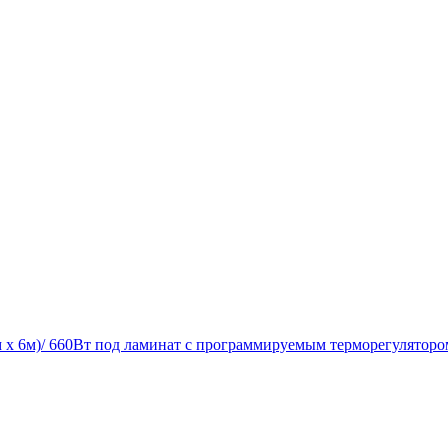
м х 6м)/ 660Вт под ламинат c программируемым терморегулятор