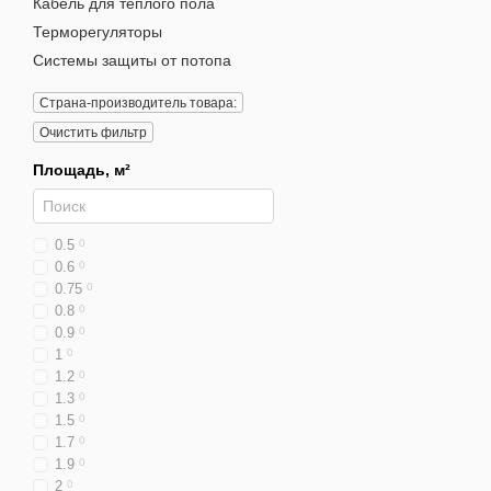
Кабель для теплого пола
Терморегуляторы
Системы защиты от потопа
Страна-производитель товара:
Очистить фильтр
Площадь, м²
0.5
0
0.6
0
0.75
0
0.8
0
0.9
0
1
0
1.2
0
1.3
0
1.5
0
1.7
0
1.9
0
2
0