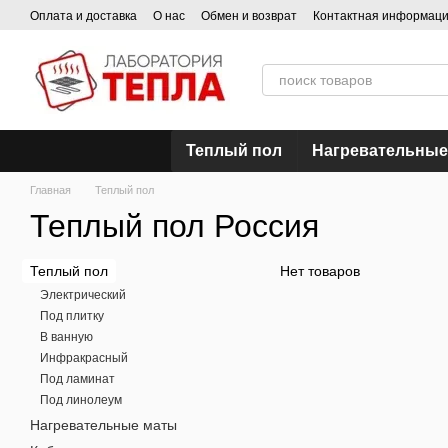
Перейти к основному контенту
Оплата и доставка
О нас
Обмен и возврат
Контактная информац
Теплый пол
Нагревательные
Главная
Теплый пол
Теплый пол Россия
Теплый пол
Нет товаров
Электрический
Под плитку
В ванную
Инфракрасный
Под ламинат
Под линолеум
Нагревательные маты