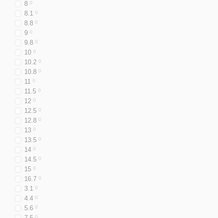
8
0
8.1
0
8.8
0
9
0
9.8
0
10
0
10.2
0
10.8
0
11
0
11.5
0
12
0
12.5
0
12.8
0
13
0
13.5
0
14
0
14.5
0
15
0
16.7
0
3.1
0
4.4
0
5.6
0
7.5
0