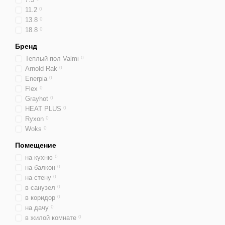
11.2
0
13.8
0
18.8
0
Бренд
Теплый пол Valmi
0
Arnold Rak
0
Enerpia
0
Flex
0
Grayhot
0
HEAT PLUS
0
Ryxon
0
Woks
0
Помещение
на кухню
0
на балкон
0
на стену
0
в санузел
0
в коридор
0
на дачу
0
в жилой комнате
0