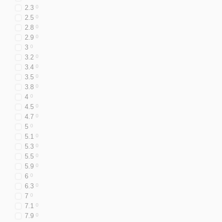
2.3
0
2.5
0
2.8
0
2.9
0
3
0
3.2
0
3.4
0
3.5
0
3.8
0
4
0
4.5
0
4.7
0
5
0
5.1
0
5.3
0
5.5
0
5.9
0
6
0
6.3
0
7
0
7.1
0
7.9
0