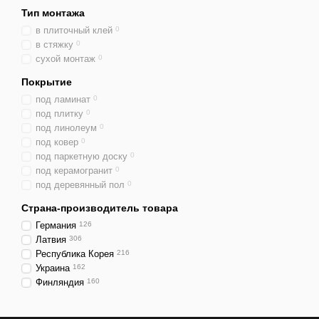
Тип монтажа
в плиточный клей
0
в стяжку
0
сухой монтаж
0
Покрытие
под ламинат
0
под плитку
0
под линолеум
0
под ковер
0
под паркетную доску
0
под керамогранит
0
под деревянный пол
0
Страна-производитель товара
Германия
126
Латвия
306
Республика Корея
216
Украина
162
Финляндия
160