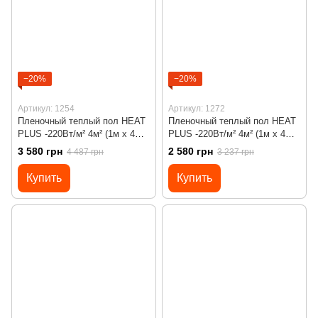
−20%
−20%
Артикул: 1254
Артикул: 1272
Пленочный теплый пол HEAT
Пленочный теплый пол HEAT
PLUS -220Вт/м² 4м² (1м х 4м)/
PLUS -220Вт/м² 4м² (1м х 4м)/
880Вт под ламинат c
880Вт под ламинат с
3 580 грн
2 580 грн
4 487 грн
3 237 грн
программируемым
механическим
терморегулятором Х45
терморегулятором RTC 70
Купить
Купить