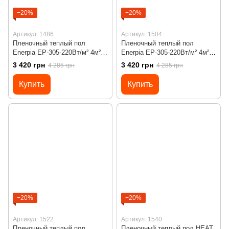
−20%
−20%
Артикул: 1486
Артикул: 1504
Пленочный теплый пол
Пленочный теплый пол
Enerpia EP-305-220Вт/м² 4м²
Enerpia EP-305-220Вт/м² 4м²
(0.5м х 8м)/ 880Вт под
(0.5м х 8м)/ 880Вт под
3 420 грн
3 420 грн
4 285 грн
4 285 грн
ламинат с сенсорным
ламинат с сенсорным
программируемым
программируемым
Купить
Купить
терморегулятором Х55
терморегулятором Х55
черным
−20%
−20%
Артикул: 1522
Артикул: 1540
Пленочный теплый пол
Пленочный теплый пол HEAT