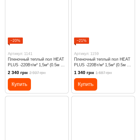
−20%
−21%
Артикул: 1141
Артикул: 1159
Пленочный теплый пол HEAT
Пленочный теплый пол HEAT
PLUS -220Вт/м² 1,5м² (0.5м х
PLUS -220Вт/м² 1,5м² (0.5м х
3м)/ 330Вт под ламинат c
3м)/ 330Вт под ламинат с
2 340 грн
1 340 грн
2 937 грн
1 687 грн
программируемым
механическим
терморегулятором Х45
терморегулятором RTC 70
Купить
Купить