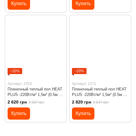
терморегулятором Х65 Wi-Fi
терморегулятором Х55
Купить
Купить
−20%
−20%
Артикул: 1553
Артикул: 1571
Пленочный теплый пол HEAT
Пленочный теплый пол HEAT
PLUS -220Вт/м² 1,5м² (0.5м х
PLUS -220Вт/м² 1,5м² (0.5м х
3м)/ 330Вт под ламинат с
3м)/ 330Вт под ламинат с
2 620 грн
2 820 грн
3 287 грн
3 537 грн
сенсорным программируемым
программируемым
терморегулятором Х55
терморегулятором Х65 Wi-Fi
Купить
Купить
черным