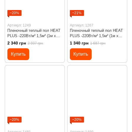
−20%
−21%
Артикул: 1249
Артикул: 1267
Пленочный теплый пол HEAT
Пленочный теплый пол HEAT
PLUS -220Вт/м² 1,5м² (1м х
PLUS -220Вт/м² 1,5м² (1м х
1,5м)/ 330Вт под ламинат c
1,5м)/ 330Вт под ламинат с
2 340 грн
1 340 грн
2 937 грн
1 687 грн
программируемым
механическим
терморегулятором Х45
терморегулятором RTC 70
Купить
Купить
−20%
−20%
Артикул: 1481
Артикул: 1499