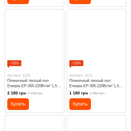
черным
−20%
−20%
Артикул: 1105
Артикул: 1123
Пленочный теплый пол
Пленочный теплый пол
Enerpia EP-305-220Вт/м² 1,5м²
Enerpia EP-305-220Вт/м² 1,5м²
(0.5м х 3м)/ 330Вт под
(0.5м х 3м)/ 330Вт под
2 180 грн
1 180 грн
2 730 грн
1 480 грн
ламинат c программируемым
ламинат с механическим
терморегулятором Х45
терморегулятором RTC 70
Купить
Купить