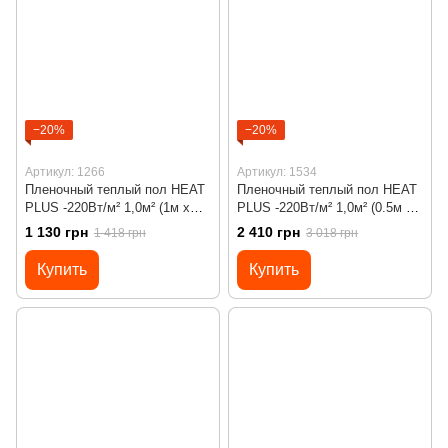
−20%
−20%
Артикул: 1266
Артикул: 1534
Пленочный теплый пол HEAT
Пленочный теплый пол HEAT
PLUS -220Вт/м² 1,0м² (1м х
PLUS -220Вт/м² 1,0м² (0.5м х
1м)/ 220Вт под ламинат с
2м)/ 220Вт под ламинат с
1 130 грн
2 410 грн
1 418 грн
3 018 грн
механическим
сенсорным программируемым
терморегулятором RTC 70
терморегулятором Х55
Купить
Купить