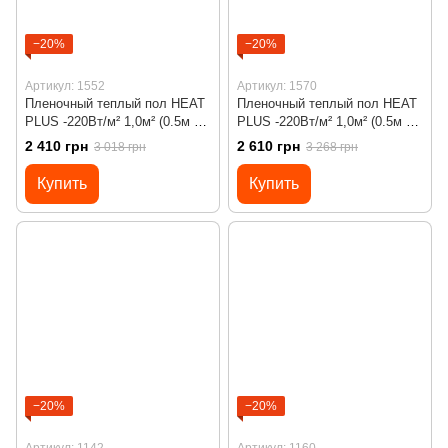
−20%
−20%
Артикул: 1552
Артикул: 1570
Пленочный теплый пол HEAT
Пленочный теплый пол HEAT
PLUS -220Вт/м² 1,0м² (0.5м х
PLUS -220Вт/м² 1,0м² (0.5м х
2м)/ 220Вт под ламинат с
2м)/ 220Вт под ламинат с
2 410 грн
2 610 грн
3 018 грн
3 268 грн
сенсорным программируемым
программируемым
терморегулятором Х55
терморегулятором Х65 Wi-Fi
Купить
Купить
черным
−20%
−20%
Артикул: 1142
Артикул: 1160