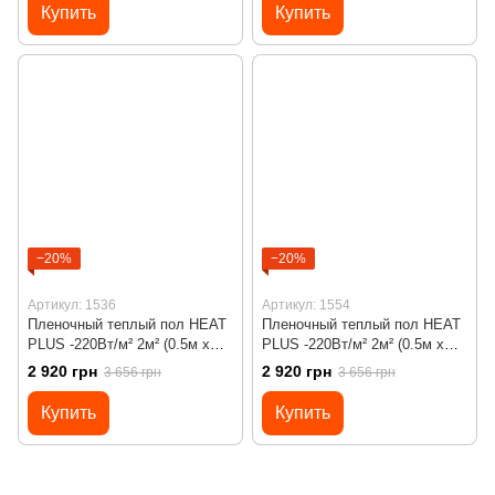
терморегулятором Х45
терморегулятором RTC 70
Купить
Купить
−20%
−20%
Артикул: 1536
Артикул: 1554
Пленочный теплый пол HEAT
Пленочный теплый пол HEAT
PLUS -220Вт/м² 2м² (0.5м х
PLUS -220Вт/м² 2м² (0.5м х
4м)/ 440Вт под ламинат с
4м)/ 440Вт под ламинат с
2 920 грн
2 920 грн
3 656 грн
3 656 грн
сенсорным программируемым
сенсорным программируемым
терморегулятором Х55
терморегулятором Х55
Купить
Купить
черным