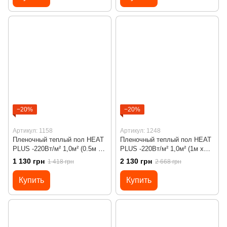
−20%
−20%
Артикул: 1158
Артикул: 1248
Пленочный теплый пол HEAT
Пленочный теплый пол HEAT
PLUS -220Вт/м² 1,0м² (0.5м х
PLUS -220Вт/м² 1,0м² (1м х
2м)/ 220Вт под ламинат с
1м)/ 220Вт под ламинат c
1 130 грн
2 130 грн
1 418 грн
2 668 грн
механическим
программируемым
терморегулятором RTC 70
терморегулятором Х45
Купить
Купить