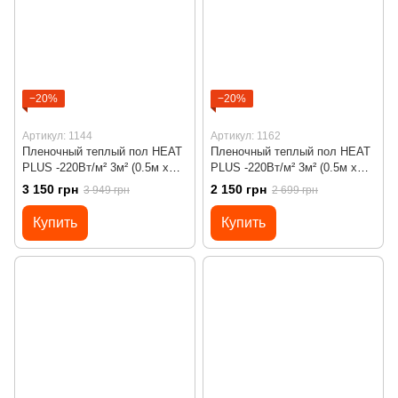
−20%
−20%
Артикул: 1144
Артикул: 1162
Пленочный теплый пол HEAT
Пленочный теплый пол HEAT
PLUS -220Вт/м² 3м² (0.5м х
PLUS -220Вт/м² 3м² (0.5м х
6м)/ 660Вт под ламинат c
6м)/ 660Вт под ламинат с
3 150 грн
2 150 грн
3 949 грн
2 699 грн
программируемым
механическим
терморегулятором Х45
терморегулятором RTC 70
Купить
Купить