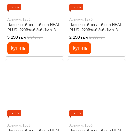
−20%
−20%
Артикул: 1252
Артикул: 1270
Пленочный теплый пол HEAT
Пленочный теплый пол HEAT
PLUS -220Вт/м² 3м² (1м х 3м)/
PLUS -220Вт/м² 3м² (1м х 3м)/
660Вт под ламинат c
660Вт под ламинат с
3 150 грн
2 150 грн
3 949 грн
2 699 грн
программируемым
механическим
терморегулятором Х45
терморегулятором RTC 70
Купить
Купить
−20%
−20%
Артикул: 1538
Артикул: 1556
Пленочный теплый пол HEAT
Пленочный теплый пол HEAT