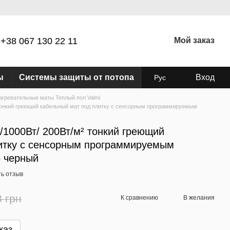
+38 067 130 22 11
Мой заказ
ы
Системы защиты от потопа
Вход
Рус
агревательные маты Теплый пол Valmi
² тонкий греющий кабельный мат под плитку с сенсорным программируемым
 /1000Вт/ 200Вт/м² тонкий греющий
итку с сенсорным программируемым
5 черный
ь отзыв
8 грн
К сравнению
В желания
каз