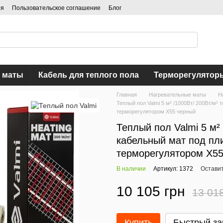
ия
Пользовательское соглашение
Блог
 маты
Кабель для теплого пола
Терморегулятор
Главная
Нагревательные маты
Н
Теплый пол Valmi 5 м² /1000Вт/ 200Вт/м
терморегулятором X55 черный
Теплый пол Valmi 5 м²
кабельный мат под пл
терморегулятором X5
В наличии
Артикул: 1372
Оставит
10 105 грн
13 01
Купить
Быстрый за