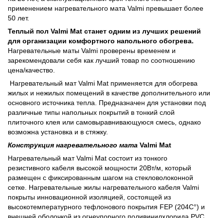
применением нагревательного мата Valmi превышает более
50 лет.
Теплый пол Valmi Mat станет одним из лучших решений
для организации комфортного напольного обогрева
.
Нагревательные маты Valmi проверены временем и
зарекомендовали себя как лучший товар по соотношению
цена/качество.
Нагревательный мат Valmi Mat применяется для обогрева
жилых и нежилых помещений в качестве дополнительного или
основного источника тепла. Предназначен для установки под
различные типы напольных покрытий в тонкий слой
плиточного клея или самовыравнивающуюся смесь, однако
возможна установка и в стяжку.
Конструкция нагревательного
мата
Valmi Mat
Нагревательный мат Valmi Mat состоит из тонкого
резистивного кабеля высокой мощности 20Вт/м, который
размещен с фиксированным шагом на стекловолоконной
сетке. Нагревательные жилы нагревательного кабеля Valmi
покрыты инновационной изоляцией, состоящей из
высокотемпературного тефлонового покрытия FEP (204C°) и
внешней оболочкой из огнеупорного поливинилхлорида PVC