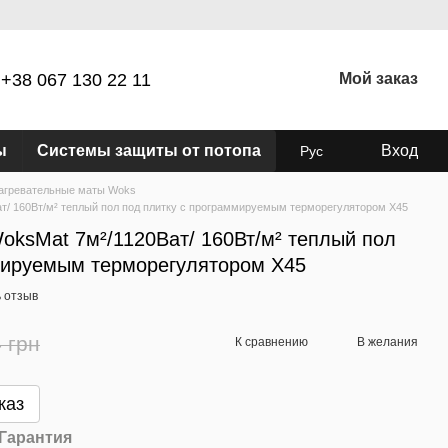
+38 067 130 22 11
Мой заказ
ы
Системы защиты от потопа
Вход
Рус
агревательные маты Woks
т/ 160Вт/м² теплый пол под плитку c программируемым терморегулятором Х45
oksMat 7м²/1120Ват/ 160Вт/м² теплый пол
мируемым терморегулятором Х45
 отзыв
 грн
К сравнению
В желания
каз
Гарантия