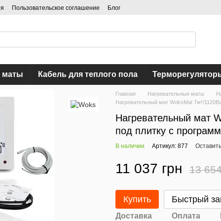
ия
Пользовательское соглашение
Блог
 маты
Кабель для теплого пола
Терморегулятор
Главная
Нагревательные маты
Н
Нагревательный мат WoksMat 7м²/1120Ва
Нагревательный мат W
под плитку c програм
В наличии
Артикул: 877
Оставить
11 037 грн
13 654
Купить
Быстрый за
Доставка
Оплата