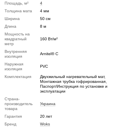
Площадь, м²
4
Толщина мата
4 мм
Ширина
50 см
Длина
8 м
Мощность на
квадратный
160 Вт/м²
метр
Внутренняя
Arnitel® С
изоляция
Наружная
PVС
изоляция
Комплектация
Двухжильный нагревательный мат,
Монтажная трубка гофрированная,
Паспорт/Инструкция по установке и
эксплуатации
Страна-
производитель
Украина
товара
Гарантия
20 лет
Бренд
Woks