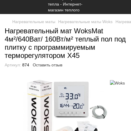
Нагревательные маты
Нагревательные маты Woks
Нагрева
Нагревательный мат WoksMat
4м²/640Ват/ 160Вт/м² теплый пол под
плитку c программируемым
терморегулятором Х45
Артикул:
874
Оставить отзыв