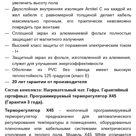
увеличить высоту пола
Д
вухслойная внутренняя изоляция Arnitel С на каждой из
жил кабеля с равномерной толщиной делает кабель
максимально прочным, его практически невозможно
повредить при монтаже
С
плошной экран из алюминиевой фольги полностью
защищает от магнитного излучения
В
ысокий класс защиты от поражения электрическим током
- I+
З
ащитный экран из фольги, изготовленной из алюминия,
служит для улучшения энергоэффективности
О
болочки из PVC без свинца имеет высокую
теплостойкость 125 градусов (класс Е)
20 лет гарантии от производителя
Состав комплекта: Нагревательный мат. Гофра. Гарантийный
Программируемый терморегулятор
X
45
сертификат.
(Гарантия 3 года).
Терморегулятор
X
45
- кнопочный программируемый
терморегулятор предназначен для автоматического
регулирования температуры в помещениях, оборудованных
пленочными или кабельными системами электрического
отопления и теплого пола. Модель
X
45 White отличается