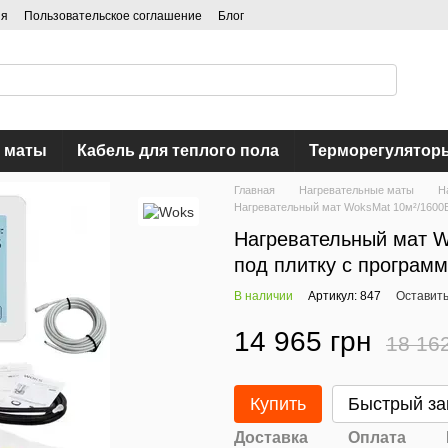
ия
Пользовательское соглашение
Блог
 маты
Кабель для теплого пола
Терморегулятор
Главная
Нагревательные маты
Н
Нагревательный мат WoksMat 10м²/1600В
Нагревательный мат W
под плитку c програм
В наличии
Артикул: 847
Оставить
14 965 грн
18 16
Купить
Быстрый за
Доставка
Оплата