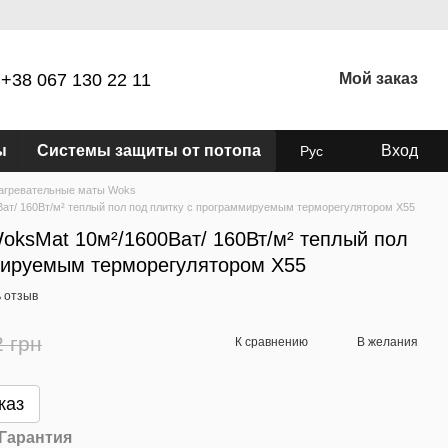
+38 067 130 22 11
Мой заказ
ы
Системы защиты от потопа
Вход
Рус
агревательные маты Woks
ат/ 160Вт/м² теплый пол под плитку c программируемым терморегулятором Х55
oksMat 10м²/1600Ват/ 160Вт/м² теплый пол
мируемым терморегулятором Х55
 отзыв
2 грн
К сравнению
В желания
каз
Гарантия