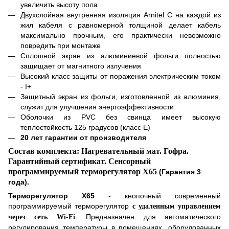
увеличить высоту пола
Д
вухслойная внутренняя изоляция Arnitel С на каждой из
жил кабеля с равномерной толщиной делает кабель
максимально прочным, его практически невозможно
повредить при монтаже
С
плошной экран из алюминиевой фольги полностью
защищает от магнитного излучения
В
ысокий класс защиты от поражения электрическим током
- I+
З
ащитный экран из фольги, изготовленной из алюминия,
служит для улучшения энергоэффективности
О
болочки из PVC без свинца имеет высокую
теплостойкость 125 градусов (класс Е)
20 лет гарантии от производителя
Состав комплекта: Нагревательный мат. Гофра.
Гарантийный сертификат.
Сенсорный
программируемый терморегулятор
X
65
(Гарантия 3
года)
.
Терморегулятор
X
65
-
кнопочный
современный
программируемый терморегулятор
c удаленным управлением
. Предназначен для автоматического
через сеть Wi-Fi
регулирования температуры в помещениях, оборудованных