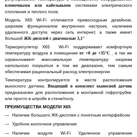
системами электрического
пленочными или кабельными
отопления и теплого пола.
Модель
X
65
Wi-Fi отличается превосходным дизайном,
широким функционалом внутренних настроек, наличием
удаленного доступа через сеть интернет, а также имеет
большой
ЖК-дисплей с диагональю 3,1"
Терморегулятор
X
65
Wi-Fi поддерживает комфортную
температуру воздуха в помещении
, а так же
от +0 до +35°С
ограничивает максимальную температуру нагрева
напольного покрытия
в том же диапазоне, тем самым
обеспечивая рациональный расход электроэнергии.
Температура контролируется в месте расположения
выносного датчика.
Входящий в комплект выносной датчик
предназначен для расположения в монтажной гофротрубке
или просто в штробе в стене/полу.
ПРЕИМУЩЕСТВА МОДЕЛИ
X65
Наличие
большого
ЖК-дисплея с понятным интерфейсом
Удобное кнопочное управление
Наличие модуля Wi-Fi Удаленное управление