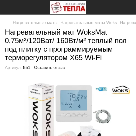
Нагревательные маты
Нагревательные маты Woks
Нагрева
Нагревательный мат WoksMat
0,75м²/120Ват/ 160Вт/м² теплый пол
под плитку c программируемым
терморегулятором Х65 Wi-Fi
Артикул:
851
Оставить отзыв