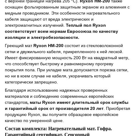
с верхней границей нагрева 205 °C).
Ryxon HM-200
также
оснащен фольгированным защитным экраном из алюминия с
медным проводником. Эти особенности нагревательного
кабеля защищают от вреда электрических и
электромагнитных излучений.
Теплый пол Ryxon
соответствует всем нормам Евросоюза по качеству
изоляции и электробезопасности.
Греющий мат
Ryxon HM-200
состоит из стекловолоконной
сетки и двужильного кабеля, прикрепленного к ней леской.
Имеет фиксированную мощность 200 Вт на квадратный метр,
что способствует быстрому и равномерному прогреву
покрытия пола. При укладке мата допускается порезка сетки,
но ни в коем случае не кабеля, укорачивать который
категорически запрещено.
Благодаря использованию надежных проверенных
материалов и соблюдению современных европейских
стандартов
, маты Ryxon имеют длительный срок службы
и гарантийный срок от производителя 20 лет
. Приобретая
продукцию
Ryxon
, вы получите образцовое европейское
качество по умеренной цене.
Состав комплекта: Нагревательный мат. Гофра.
Гарантийный сертификат. Сенсорный