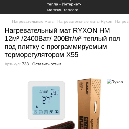
Нагревательные маты
Нагревательные маты Ryxon
Нагрев
Нагревательный мат RYXON HM
12м² /2400Ват/ 200Вт/м² теплый пол
под плитку c программируемым
терморегулятором Х55
Артикул:
733
Оставить отзыв