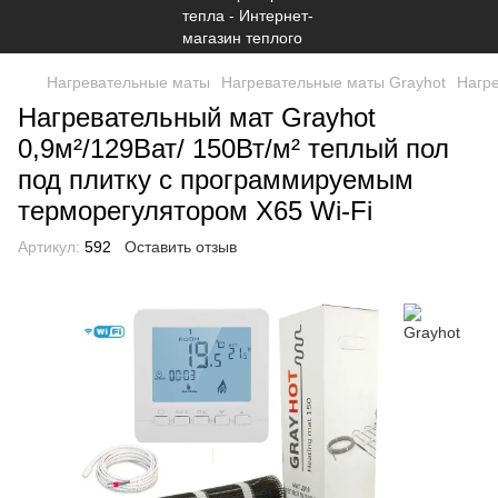
Нагревательные маты
Нагревательные маты Grayhot
Нагре
Нагревательный мат Grayhot
0,9м²/129Ват/ 150Вт/м² теплый пол
под плитку c программируемым
терморегулятором Х65 Wi-Fi
Артикул:
592
Оставить отзыв