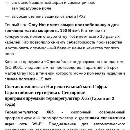
сплошной защитный экран и симметричное
температурное поле
высокая степень защиты от влаги IPX7
Теплый пол
Gray Hot имеет самую востребованную для
греющих матов мощность 150 Вт/м².
В отличии от
конкурентов, номенклатура Grey Hot имеет всего 15 разных
кабелей, что позволило снизить себестоимость производства
и установить оптимальный баланс цены и качества теплого
пола.
Качество продукции «Одескабель» подтверждено стандартом
ISO 9001, внедренным на производстве. Гарантийный срок
матов Gray Ho
t
, в течении которого можно поменять изделие в
случае поломки - 15 лет.
Состав комплекта: Нагревательный мат. Гофра.
Гарантийный сертификат.
Сенсорный
программируемый терморегулятор
X
65
(Гарантия 3
года)
.
Терморегулятор
X
65
-
кнопочный
современный
программируемый терморегулятор
c удаленным управлением
. Предназначен для автоматического
через сеть Wi-Fi
регулирования температуры в помещениях, оборудованных