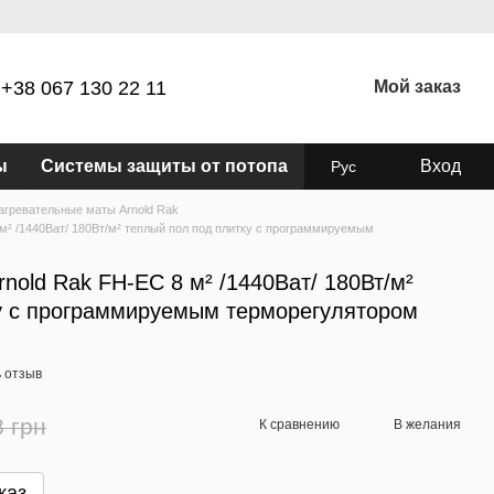
+38 067 130 22 11
Мой заказ
ы
Системы защиты от потопа
Вход
Рус
агревательные маты Arnold Rak
м² /1440Ват/ 180Вт/м² теплый пол под плитку c программируемым
nold Rak FH-EC 8 м² /1440Ват/ 180Вт/м²
у c программируемым терморегулятором
 отзыв
8 грн
К сравнению
В желания
каз