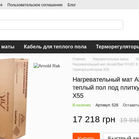
ия
Пользовательское соглашение
Блог
 маты
Кабель для теплого пола
Терморегулятор
Главная
Нагревательные маты
Н
Нагревательный мат Arnold Rak FH-EC 8 
терморегулятором Х55
Нагревательный мат Ar
теплый пол под плитк
Х55
В наличии
Артикул: 528
Оставить
17 218 грн
19 84
Купить
Быстрый за