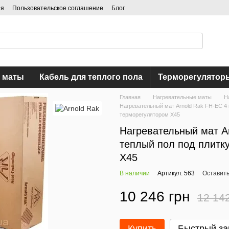
ия
Пользовательское соглашение
Блог
 маты
Кабель для теплого пола
Терморегулятор
Главная
Нагревательные маты
Н
Нагревательный мат Arnold Rak FH-EC 4 
терморегулятором Х45
Нагревательный мат Ar
теплый пол под плитк
Х45
В наличии
Артикул: 563
Оставить
10 246 грн
12 14
Купить
Быстрый за