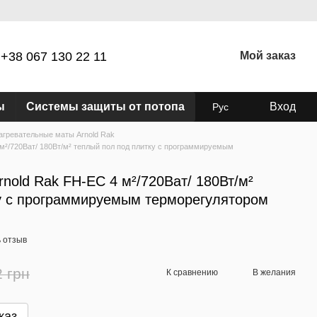
+38 067 130 22 11
Мой заказ
ы
Системы защиты от потопа
Вход
Рус
агревательные маты Arnold Rak
м²/720Ват/ 180Вт/м² теплый пол под плитку c программируемым
nold Rak FH-EC 4 м²/720Ват/ 180Вт/м²
у c программируемым терморегулятором
 отзыв
2 грн
К сравнению
В желания
каз