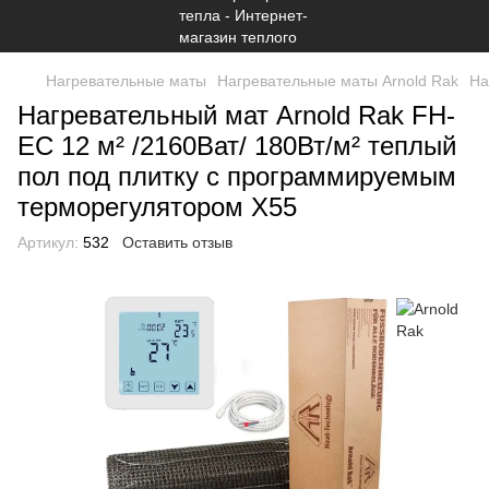
Нагревательные маты
Нагревательные маты Arnold Rak
На
Нагревательный мат Arnold Rak FH-
EC 12 м² /2160Ват/ 180Вт/м² теплый
пол под плитку c программируемым
терморегулятором Х55
Артикул:
532
Оставить отзыв