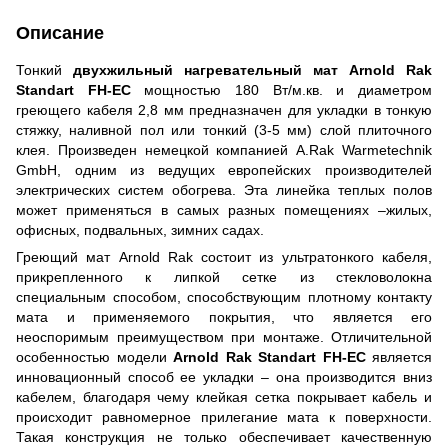
Описание
Тонкий
двухжильный нагревательный мат Arnold Rak
Standart FH-EC
мощностью 180 Вт/м.кв. и диаметром
греющего кабеля 2,8 мм предназначен для укладки в тонкую
стяжку, наливной пол или тонкий (3-5 мм) слой плиточного
клея. Произведен немецкой компанией A.Rak Warmetechnik
GmbH, одним из ведущих европейских производителей
электрических систем обогрева. Эта линейка теплых полов
может применяться в самых разных помещениях –жилых,
офисных, подвальных, зимних садах.
Греющий мат Arnold Rak состоит из ультратонкого кабеля,
прикрепленного к липкой сетке из стекловолокна
специальным способом, способствующим плотному контакту
мата и применяемого покрытия, что является его
неоспоримым преимуществом при монтаже. Отличительной
особенностью модели
Arnold Rak Standart FH-EC
является
инновационный способ ее укладки – она производится вниз
кабелем, благодаря чему клейкая сетка покрывает кабель и
происходит равномерное прилегание мата к поверхности.
Такая конструкция не только обеспечивает качественную