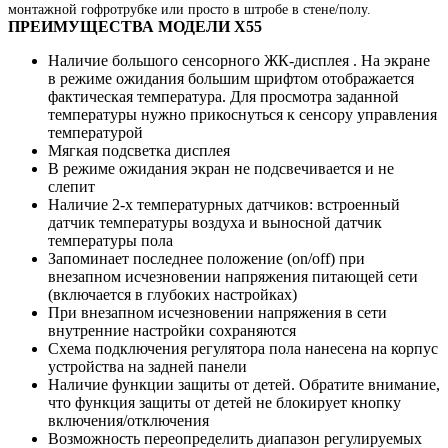
монтажной гофротрубке или просто в штробе в стене/полу.
ПРЕИМУЩЕСТВА МОДЕЛИ
X55
Наличие большого сенсорного ЖК-дисплея . На экране
в режиме ожидания большим шрифтом отображается
фактическая температура. Для просмотра заданной
температуры нужно прикоснуться к сенсору управления
температурой
Мягкая подсветка дисплея
В режиме ожидания экран не подсвечивается и не
слепит
Наличие 2-х температурных датчиков: встроенный
датчик температуры воздуха и выносной датчик
температуры пола
Запоминает последнее положение (on/off) при
внезапном исчезновении напряжения питающей сети
(включается в глубоких настройках)
При внезапном исчезновении напряжения в сети
внутренние настройки сохраняются
Схема подключения регулятора пола нанесена на корпус
устройства на задней панели
Наличие функции защиты от детей. Обратите внимание,
что функция защиты от детей не блокирует кнопку
включения/отключения
Возможность переопределить диапазон регулируемых