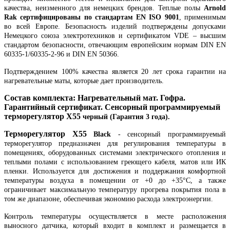
качества, неизменного для немецких брендов. Теплые полы
Arnold
Rak сертифицированы по стандартам EN ISO 9001
, применимым
во всей Европе. Безопасность изделий подтверждены допусками
Немецкого союза электротехников и сертификатом VDE – высшим
стандартом безопасности, отвечающим европейским нормам DIN EN
60335-1/60335-2-96 и DIN EN 50366.
Подтверждением 100% качества является 20 лет срока гарантии на
нагревательные маты, которые дает производитель.
Состав комплекта: Нагревательный мат. Гофра.
Гарантийный сертификат. Сенсорный программируемый
терморегулятор
X
55
черный (Гарантия 3 года).
Терморегулятор
X
55
Black
- сенсорный программируемый
терморегулятор предназначен для регулирования температуры в
помещениях, оборудованных системами электрического отопления и
теплыми полами с использованием греющего кабеля, матов или ИК
пленки. Используется для достижения и поддержания комфортной
температуры воздуха в помещении от +0 до +35°
С, а также
ограничивает максимальную температуру прогрева покрытия пола в
том же диапазоне, обеспечивая экономию расхода электроэнергии.
Контроль температуры осуществляется в месте расположения
выносного датчика, который входит в комплект и размещается в