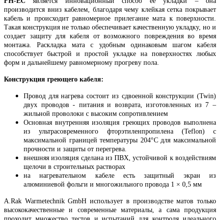
FH-EC
является инновационный способ ее укладки – она
производится вниз кабелем, благодаря чему клейкая сетка покрывает
кабель и происходит равномерное прилегание мата к поверхности.
Такая конструкция не только обеспечивает качественную укладку, но и
создает защиту для кабеля от возможного повреждения во время
монтажа. Раскладка мата с удобным одинаковым шагом кабеля
способствует быстрой и простой укладке на поверхностях любых
форм и дальнейшему равномерному прогреву пола.
Конструкция греющего кабеля:
Провод для нагрева состоит из сдвоенной конструкции (Twin)
двух проводов - питания и возврата, изготовленных из 7 –
жильной проволоки с высоким сопротивлением
Основная внутренняя изоляция греющих проводов выполнена
из ультрасовременного фторэтиленпропилена (Teflon) с
максимальной границей температуры 204°C для максимальной
прочности и защиты от перегрева.
внешняя изоляция сделана из ПВХ, устойчивой к воздействиям
щелочи в строительных растворах
на нагревательном кабеле есть защитный экран из
алюминиевой фольги и многожильного провода 1 × 0,5 мм
A.Rak Warmetechnik GmbH использует в производстве матов только
высококачественные и современные материалы, а сама продукция
проходит множество тестов и испытаний для контроля идеального