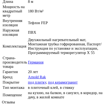
Длина
8 м
Мощность на
квадратный
180 Вт/м²
метр
Внутренняя
Тефлон FEP
изоляция
Наружная
ПВХ
изоляция
Двухжильный нагревательный мат,
Монтажная трубка гофрированная, Паспорт/
Комплектация
Инструкция по установке и эксплуатации,
Программируемый терморегулятор X 55
Страна-
производитель
Германия
товара
Гарантия
20 лет
Бренд
Arnold Rak
Покрытие
под плитку
,
под керамогранит
Тип монтажа
в плиточный клей, в стяжку
на кухню, на балкон, в санузел, в коридор, на
Помещение
дачу, в жилой комнате
Отзывы