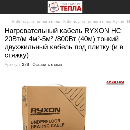
Кабель для теплого пола
Кабель для теплого пола Ryxon
Н
Нагревательный кабель RYXON HC
20Вт/м 4м²-5м² /800Вт (40м) тонкий
двухжильный кабель под плитку (и в
стяжку)
Артикул:
328
Оставить отзыв