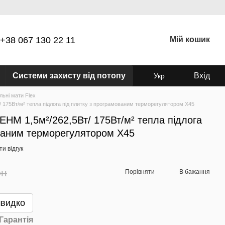
+38 067 130 22 11
Мій кошик
Системи захисту від потопу
Вхід
Укр
льні мати Flex
/ 175Вт/м² тепла підлога під плитку з програмованим терморегулятором Х45
 EHM 1,5м²/262,5Вт/ 175Вт/м² тепла підлога
ованим терморегулятором Х45
и відгук
рн
Порівняти
В бажання
швидко
Гарантія