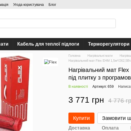
мація
Угода користувача
Блог
мати
Кабель для теплої підлоги
Терморегулятори
Головна
Нагрівальні мати
Нагріва
Нагрівальний мат Flex EHM 1,5м²/262,5Вт
Нагрівальний мат Flex
під плитку з програм
В наявності
Артикул: 659
Написат
3 771 грн
4 776 г
Купити
Замовити 
Доставка
Оплата