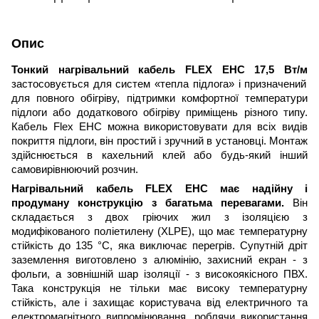
Опис
Тонкий нагрівальний кабель FLEX EHC 17,5 Вт/м
застосовується для систем «тепла підлога» і призначений
для повного обігріву, підтримки комфортної температури
підлоги або додаткового обігріву приміщень різного типу.
Кабель Flex EHC можна використовувати для всіх видів
покриття підлоги, він простий і зручний в установці. Монтаж
здійснюється в кахельний клей або будь-який інший
самовирівнюючий розчин.
Нагрівальний кабель FLEX EHC має надійну і
продуману конструкцію з багатьма перевагами.
Він
складається з двох гріючих жил з ізоляцією з
модифікованого поліетилену (XLPE), що має температурну
стійкість до 135 °C, яка виключає перегрів. Супутній дріт
заземлення виготовлено з алюмінію, захисний екран - з
фольги, а зовнішній шар ізоляції - з високоякісного ПВХ.
Така конструкція не тільки має високу температурну
стійкість, але і захищає користувача від електричного та
електромагнітного випромінювання, роблячи використання