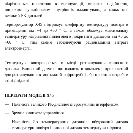
відрізняється простотою в експлуатації, високою надійністю,
широким функціоналом внутрішніх налаштувань, а також має
великий РК-дисплей.
Терморегулятор
X
45
підтримує комфортну температуру повітря в
приміщенні від +4 до +50 ° С, а також обмежує максимальну
температуру нагрівання підлогового покриття в діапазоні від +5 до
+60 ° С, тим самим забезпечуючи раціональний витрата
електроенергії.
Температура контролюється в місці розташування виносного
датчика. Виносний датчик, що входить в комплект, призначений
для розташування в монтажній гофротрубці або просто в штробі в
стіні / підлозі.
ПЕРЕВАГИ МОДЕЛІ
X45
Наявність
великого
РК-дисплея із зрозумілим інтерфейсом
Зручне кнопкове управління
Наявність 2-х температурних датчиків: вбудований датчик
температури повітря і виносної датчик температури підлоги