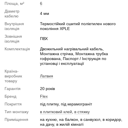
Площа, м²
6
Діаметр
4 мм
кабелю
Внутрішня
Термостійкий сшитий поліетилен нового
ізоляція
покоління XPLE
Зовнішня
ПВХ
ізоляція
Комплектація
Двожильний нагрівальний кабель,
Монтажна стрічка, Монтажна трубка
гофрована, Паспорт / Інструкція по
установці і експлуатації
Країна-
виробник
Латвия
товару
Гарантія
20 років
Бренд
Flex
Покриття
під плитку, під керамограніт
Тип монтажу
в плитковий клей
,
в стяжку
Приміщення
на кухню, на балкон, в санвузол, в коридор,
на дачу, в жилій кімнаті