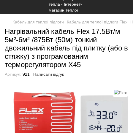
Кабель для теплої підлоги
Кабель для теплої підлоги Flex
Н
Нагрівальний кабель Flex 17.5Вт/м
5м²-6м² /875Вт (50м) тонкий
двожильний кабель під плитку (або в
стяжку) з програмованим
терморегулятором Х45
Артикул:
921
Написати відгук