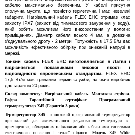
кабелю максимально безпечним. У кабелі присутня
сполучна муфта, що повністю герметична і має невеликі
габарити. Нагрівальний кабель FLEX EHC отримав клас
захисту IPX7 (захист від тимчасового занурення у воду),
який робить можливим його використання у вологих
приміщеннях. Діаметр кабеля всього 4 мм, а довжина
з’єднувального дроту - 2 метри. Потужність в 17,5 В/м дає
можливість ефективного обігріву при зниженій напрузі в
мережі.
Тонкий кабель FLEX EHC виготовляється в Латвії і
відрізняється показниками високої якості і
відповідністю європейським стандартам.
FLEX EHC
17,5 Вт/м має тривалий термін служби, на який виробник
дає гарантію 20 років.
Склад комплекту: Нагрівальний кабель. Монтажна стрічка.
Гофра. Гарантійний сертифікат.
Програмований
т
ерморегулятор
X
45 (Гарантія 3 роки).
Терморегулятор
X
45
- кнопковий програмований терморегулятор
п
ризначений для автоматичного регулювання температури в
приміщеннях, обладнаних плівковими або кабельними системами
електричного опалення і теплої підлоги. Модель X45 White