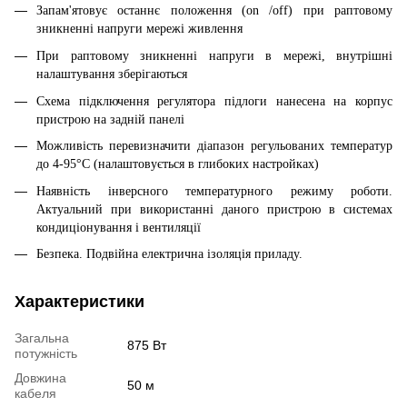
Запам'ятовує останнє положення (on /off) при раптовому
зникненні напруги мережі живлення
При раптовому зникненні напруги в мережі, внутрішні
налаштування зберігаються
Схема підключення регулятора підлоги нанесена на корпус
пристрою на задній панелі
Можливість перевизначити діапазон регульованих температур
до 4-95°С (налаштовується в глибоких настройках)
Наявність інверсного температурного режиму роботи.
Актуальний при використанні даного пристрою в системах
кондиціонування і вентиляції
Безпека. Подвійна електрична ізоляція приладу.
Характеристики
Загальна
875 Вт
потужність
Довжина
50 м
кабеля